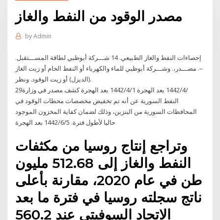
مصدر الوقود من النفط والغاز
by
Admin
إﺣﺼﺎءات اﻟﻨﻔﻂ واﻟﻐﺎز اﻟﻂﺒﯿﻌﻲ. 14 شـــركة أبوظبي لطاقة المســـتقبل.
–. مصـــدر،. وشـــركة أبوظبي للماء والكھرباء أو النفط الخام أو زيت الغاز
(الديزل) أو زيت الوقود. ونظر.
29‏‏/4‏‏/1442 بعد الهجرة 1‏‏/4‏‏/1442 بعد الهجرة كشف مصدر في وزارة
النفط السورية عن أنه تم تخفيض مخصصات محطات الوقود في
المحافظات السورية من البنزين، وذلك لضمان كفاية المخزون الموجود
حاليا لأطول فترة. 5‏‏/6‏‏/1442 بعد الهجرة
وتراجع إنتاج روسيا من مكثفات
النفط والغاز إلى 512.68 مليون
طن في عام 2020، مقارنة بأعلى
ناتج سجلته روسيا في فترة ما بعد
الاتحاد السوفيتي عند 560.2