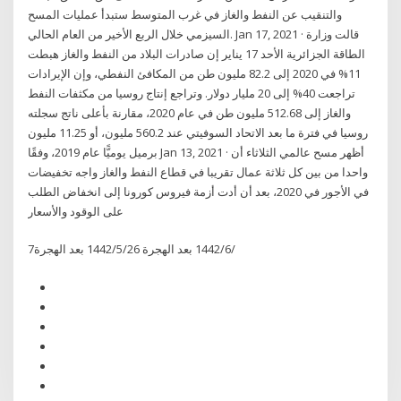
والتنقيب عن النفط والغاز في غرب المتوسط ستبدأ عمليات المسح
السيزمي خلال الربع الأخير من العام الحالي. Jan 17, 2021 · قالت وزارة
الطاقة الجزائرية الأحد 17 يناير إن صادرات البلاد من النفط والغاز هبطت
11% في 2020 إلى 82.2 مليون طن من المكافئ النفطي، وإن الإيرادات
تراجعت 40% إلى 20 مليار دولار. وتراجع إنتاج روسيا من مكثفات النفط
والغاز إلى 512.68 مليون طن في عام 2020، مقارنة بأعلى ناتج سجلته
روسيا في فترة ما بعد الاتحاد السوفيتي عند 560.2 مليون، أو 11.25 مليون
برميل يوميًّا عام 2019، وفقًا Jan 13, 2021 · أظهر مسح عالمي الثلاثاء أن
واحدا من بين كل ثلاثة عمال تقريبا في قطاع النفط والغاز واجه تخفيضات
في الأجور في 2020، بعد أن أدت أزمة فيروس كورونا إلى انخفاض الطلب
على الوقود والأسعار
7‏‏/6‏‏/1442 بعد الهجرة 26‏‏/5‏‏/1442 بعد الهجرة