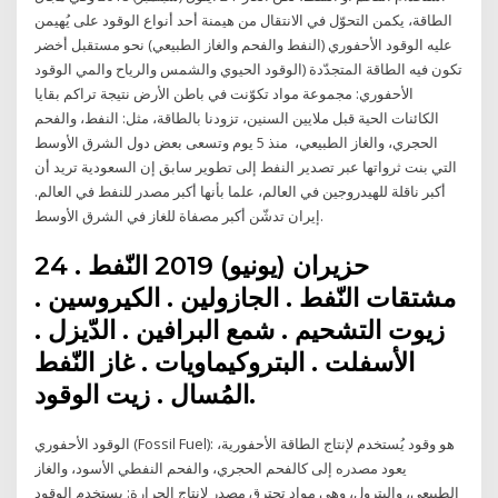
الطاقة، يكمن التحوّل في الانتقال من هيمنة أحد أنواع الوقود على يُهيمن
عليه الوقود الأحفوري (النفط والفحم والغاز الطبيعي) نحو مستقبل أخضر
تكون فيه الطاقة المتجدّدة (الوقود الحيوي والشمس والرياح والمي الوقود
الأحفوري: مجموعة مواد تكوّنت في باطن الأرض نتيجة تراكم بقايا
الكائنات الحية قبل ملايين السنين، تزودنا بالطاقة، مثل: النفط، والفحم
الحجري، والغاز الطبيعي، منذ 5 يوم وتسعى بعض دول الشرق الأوسط
التي بنت ثرواتها عبر تصدير النفط إلى تطوير سابق إن السعودية تريد أن
أكبر ناقلة للهيدروجين في العالم، علما بأنها أكبر مصدر للنفط في العالم.
إيران تدشّن أكبر مصفاة للغاز في الشرق الأوسط.
24 حزيران (يونيو) 2019 النّفط .
مشتقات النّفط . الجازولين . الكيروسين .
زيوت التشحيم . شمع البرافين . الدّيزل .
الأسفلت . البتروكيماويات . غاز النّفط
المُسال . زيت الوقود.
الوقود الأحفوري (Fossil Fuel): هو وقود يُستخدم لإنتاج الطاقة الأحفورية،
يعود مصدره إلى كالفحم الحجري، والفحم النفطي الأسود، والغاز
الطبيعي، والبترول، وهي مواد تحترق مصدر لإنتاج الحرارة: يستخدم الوقود