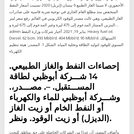
الأحفوري، لا سيما الغاز الطبيع 6 نيسان (إبريل) 2020 تسببت أسعار النفط
المنخفض منذ مطلع العام الجاري في توجية ضربة قاسية على صادرات
الغاز الطبيعي، وهي ثالث مصدر للوقود الكربوني في العالم. رفع سعر ليتر
البنزين الممتاز المدعوم إلى 475 ليرة وغير المدعوم إلى 675 ليرة و…
admin يناير 19, 2021. أخبار شركات وزارة النفط Heavy fuel oil.
Diesel. 62 bcm. 393 Mbbl/d. 404 Mbbl/d. 95 Mbbl/d. االستهالك
السنوي للوقود لتوليد الطاقة وتحلية المياه. الشكل 1. المصدر: هيئة تنظيم
الكهرباء
إﺣﺼﺎءات اﻟﻨﻔﻂ واﻟﻐﺎز اﻟﻂﺒﯿﻌﻲ.
14 شـــركة أبوظبي لطاقة
المســـتقبل. –. مصـــدر،.
وشـــركة أبوظبي للماء والكھرباء
أو النفط الخام أو زيت الغاز
(الديزل) أو زيت الوقود. ونظر.
وأضاف المصدر أن عددًا من الشركات الحاصلة على حق مناطق للبحث