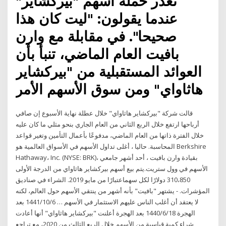
نعذر حملة أسهم "بيركشاير"
عندما يقولون: "ليت كان هذا
صحيحا". في مقابلة مع وارن
بافيت العام الماضي، تنبأ بأن
العوائد المستقبلية من "بيركشاير
هاثاواي" ومن سوق الأسهم الأمر
قالت شركة "بيركشاير هاثاواي" خلال عطلة نهاية الأسبوع إن صافي
أرباحها ارتفع خلال الربع الثاني من العام الجاري بنحو مثلي ما كان عليه
خلال الفترة ذاتها من العام الماضي، مدفوعًا بأعمال التأمين وتغير قواعد
المحاسبة. حاليا ، أغلى تداول الأسهم في الأسواق العالمية هو Berkshire
Hathaway، Inc. (NYSE: BRK)، بقيادة وارن بافيت ، أحد أشهر جامعي
الأسهم في وول ستريت.يتم بيع أسهم بيركشاير هاثاواي من الدرجة الأولى
310،850 دولارًا لكل سهماعتبارًا من مايو 2019. الشراء في صناديق
المؤشرات. - يشتهر "بافيت" بأنه أشهر من ينتقي الأسهم حول العالم، لكنه
لا يعتقد أن أغلب الناس عليهم الاستثمار في الأسهم … 6‏‏/10‏‏/1441 بعد
الهجرة 18‏‏/6‏‏/1440 بعد الهجرة أعلنت "بيركشاير هاثاواي" أنها أعادت
شراء كمية قياسية من الأسهم خلال الربع الثالث من 2020، مع تراجع