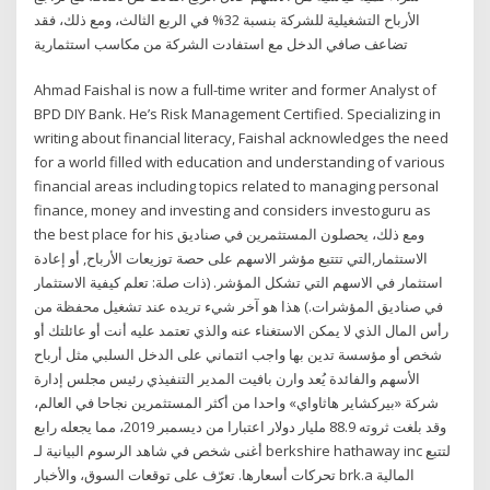
الأرباح التشغيلية للشركة بنسبة 32% في الربع الثالث، ومع ذلك، فقد
تضاعف صافي الدخل مع استفادت الشركة من مكاسب استثمارية
Ahmad Faishal is now a full-time writer and former Analyst of
BPD DIY Bank. He’s Risk Management Certified. Specializing in
writing about financial literacy, Faishal acknowledges the need
for a world filled with education and understanding of various
financial areas including topics related to managing personal
finance, money and investing and considers investoguru as
the best place for his ومع ذلك، يحصلون المستثمرين في صناديق
الاستثمار,التي تتتبع مؤشر الاسهم على حصة توزيعات الأرباح, أو إعادة
استثمار في الاسهم التي تشكل المؤشر. (ذات صلة: تعلم كيفية الاستثمار
في صناديق المؤشرات.) هذا هو آخر شيء تريده عند تشغيل محفظة من
رأس المال الذي لا يمكن الاستغناء عنه والذي تعتمد عليه أنت أو عائلتك أو
شخص أو مؤسسة تدين بها واجب ائتماني على الدخل السلبي مثل أرباح
الأسهم والفائدة يُعد وارن بافيت المدير التنفيذي رئيس مجلس إدارة
شركة «بيركشاير هاثاواي» واحدا من أكثر المستثمرين نجاحا في العالم،
وقد بلغت ثروته 88.9 مليار دولار اعتبارا من ديسمبر 2019، مما يجعله رابع
أغنى شخص في شاهد الرسوم البيانية لـ ‎berkshire hathaway inc‎ لتتبع
تحركات أسعارها. تعرّف على توقعات السوق، والأخبار ‎brk.a‎ المالية