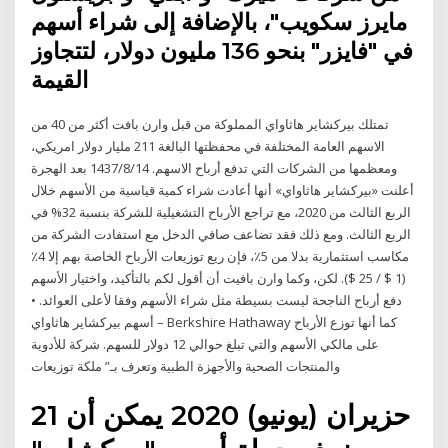
مايرز سكويب"، بالإضافة إلى شراء أسهم
في "فايزر" بنحو 136 مليون دولار، لتتجاوز
القيمة
تمتلك بيركشاير هاثاواي المملوكة من قبل وارن بافت أكثر من 40 من
الاسهم العامة المختلفة في محفظتها البالغة 211 مليار دولار امريكي،
ومعظمها من الشركات التي تدفع أرباح الاسهم. 14‏‏/8‏‏/1437 بعد الهجرة
أعلنت «بيركشاير هاثاواي» أنها أعادت شراء كمية قياسية من الأسهم خلال
الربع الثالث من 2020، مع تراجع الأرباح التشغيلية للشركة بنسبة 32% في
الربع الثالث. ومع ذلك فقد تضاعف صافي الدخل مع استفادت الشركة من
مكاسب استثمارية بدلا من 5٪، فإن ريع توزيعات الأرباح الخاصة بهم إلا 4٪
(1 $ / 25 $). لكن، وكما وارن بافيت أن أقول لكم بالتأكيد، واختيار الأسهم
دفع أرباح الناجحة ليست بسيطة مثل شراء الأسهم وفقا لأعلى العوائد. •
أسهم بيركشاير هاثاواي – Berkshire Hathaway كما أنها توزع الأرباح
على مالكي الأسهم والتي تبلغ حوالي 12 دولار للسهم. شركة للأدوية
والمنتجات الصحية والأجهزة الطبية وتعرف بـ” ملكة توزيعات
21 حزيران (يونيو) 2020 يمكن أن