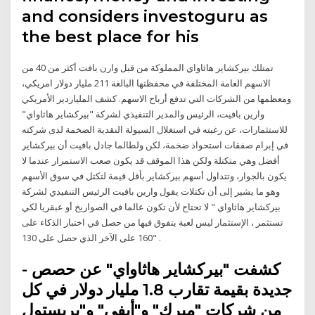
and considers investoguru as
the best place for his
تمتلك بيركشاير هاثاواي المملوكة من قبل وارن بافت أكثر من 40 من
الاسهم العامة المختلفة في محفظتها البالغة 211 مليار دولار امريكي،
ومعظمها من الشركات التي تدفع أرباح الاسهم. كشف الملياردير الأمريكي
وارين بافيت، الرئيس والمدير التنفيذي لشركة "بيركشاير هاثاواي"
للاستثمارات، عن رغبته في استغلال السيولة النقدية الضخمة لدى شركته
في إبرام صفقات استحواذ ضخمة، لكن ولطالما جادل بافيت أن بيركشاير
أفضل وهي متكتلة ولكن هذا الموقف قد يكون صعب الاستمرار عندما لا
يكون بالجوار، وتتداول أسهم بيركشاير بأقل قيمة لتكتل في سوق الأسهم
وهو ما يشير إلى أن تكتلات يقول وارين بافيت الرئيس التنفيدي لشركة
بيركشاير هاثاواي " لا تحتاج لأن تكون عالما في الصواريخ أو عبقريا لكي
تستثمر ، الإستثمار ليس لعبة يتفوق فيها من حصل في اختبار الذكاء على
160 على الآخر الذي حصل على 130" .
- كشفت "بيركشاير هاثاواي" عن حصص
جديدة بقيمة تقارب 1.8 مليار دولار في كل
من شركات "ميرك" و"أبفي" و"بريستول