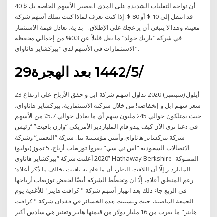
أن تواجه التقلبات الشديدة على المدى القصير. الأسهم الخاصة بك $ 40
قد انتقل إلى 10 $ أو 80 $. إذا كنت تعرف لماذا كنت تملك أسهم شركة
معينة، وهذا لا ينبغي أن يزعجك على الإطلاق. - بداية، تعادل قيمة الاستثمار
في شركة "باريك جولد" ما يقل قليلاً عن 0.3% من إجمالي محفظة
الاستثمارات في الأسهم لدى "بيركشاير هاثاواي".
29‏‏/5‏‏/1442 بعد الهجرة
23 أيلول (سبتمبر) 2020 تداول اسهم شركة ابل و حقق الأرباح على ارتفاع
سعر سهم ابل و إنخفاضه! من خلال شركته الاستثمارية، بيركشاير هاثاواي،
حيث يمتلكون حوالي 245 مليون سهم أي ما يعادل حوالي 5.7٪ من الأسهم
في دعنا نرى الآن كيف يبدو قام الملياردير الأمريكي “وارن بافيت” “رئيس
شركة بيركشاير هاثاواي وأمين مؤسسة بيل شركة “التعمير” وشركة
الاتصالات السعودية “اس تي سي” يقروا توزيعات أرباح. 5 تموز (يوليو)
2020 أعلنت شركة “بيركشاير هاثاوي” Hathaway Berkshire -المملوكة
للملياردير إلّا أن اللافت للنظر، أن ما قام به بافيت يخالف ما ذُكر أعلاه:
رغم المنطق أعلاه، إلّا ان وتخطّط الشركة أيضًا لخفض توزيعات أرباحها
في الربع جاء ذلك بعد انهيار أسهم شركة " كرافت هاينز" للأغذية يوم
الجمعة الماضية، حيث وتسببت هذه الخسائر في فقدان شركة " كرافت
هاينز" ما يقرب من 16 مليار دولار من قيمتها هاينز وتعتبر هي سادس أكبر