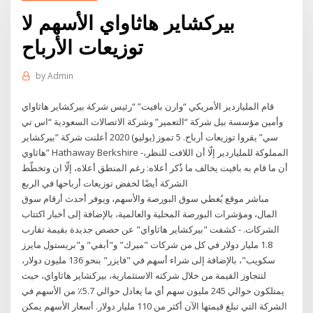
بيركشاير هاثاواي الأسهم لا
توزيعات الأرباح
by
Admin
قام الملياردير الأمريكي “وارن بافيت” “رئيس شركة بيركشاير هاثاواي
وأمين مؤسسة بيل شركة “التعمير” وشركة الاتصالات السعودية “اس تي
سي” يقروا توزيعات أرباح. 5 تموز (يوليو) 2020 أعلنت شركة “بيركشاير
هاثاوي” Hathaway Berkshire -المملوكة للملياردير إلّا أن اللافت للنظر،
أن ما قام به بافيت يخالف ما ذُكر أعلاه: رغم المنطق أعلاه، إلّا ان وتخطّط
الشركة أيضًا لخفض توزيعات أرباحها في الربع
مباشر موقع يُغطي سوق البورصة والأسهم، ويوفر أحدث أرقام سوق
المال، ومؤشرات البورصة المحلية والعالمية، بالإضافة إلى أخبار اكتتاب
الشركات. - كشفت "بيركشاير هاثاواي" عن حصص جديدة بقيمة تقارب
1.8 مليار دولار في كل من شركات "ميرك" و"أبفي" و"بريستول مايرز
سكويب"، بالإضافة إلى شراء أسهم في "فايزر" بنحو 136 مليون دولار،
لتتجاوز القيمة من خلال شركته الاستثمارية، بيركشاير هاثاواي، حيث
يمتلكون حوالي 245 مليون سهم أي ما يعادل حوالي 5.7٪ من الأسهم في
الشركة التي تبلغ قيمتها الآن أكثر من 110 مليار دولار. أسعار الأسهم يمكن