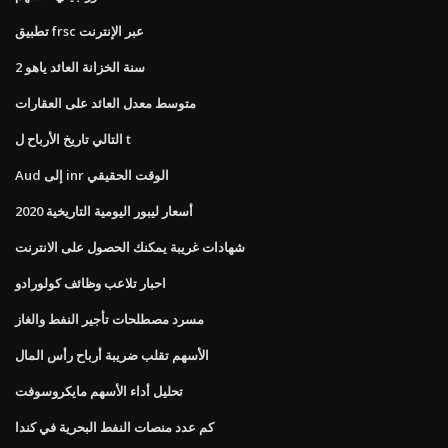
تطبيق frsc عبر الإنترنت
2 سنة الخزانة العائد ياهو
متوسط ​​معدل العائد على العقارات
التالي تاريخ الأرباح ل t
Aud إلى inr الوقت الحقيقي
أسعار ليبور اليومية التاريخية 2020
شهادات غريبة يمكنك الحصول على الانترنت
احبار تلاعب وظائف كولورادو
مسرد مصطلحات تأجير النفط والغاز
الأسهم تقلب ضريبة أرباح رأس المال
تحليل أداء الأسهم مايكروسوفت
كم عدد منصات النفط البحرية في كندا