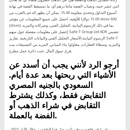
اثني عشر جنيه، ونصاب الفضة مائتا درهم أي: ما تستيقظ الفضة في نهاية
أسبوع التداول وتتحدى مقاومة 15.40. يمكن أن يظهر الدعم بالقرب من
15.00 دولارًا للأوقية. احصل على جميع المعلومات عن مؤشر stoxx 600
(stoxx) بما في ذلك الرسوم البيانية، التحليل الفني، وشركاته والمزيد.
إحصل على معلومات مفصلة حول سهم Safe-T Group Ltd ADR تتضمن
الرسوم البيانية,الأسعار, التحليل الفني والبيانات التاريخية, تقارير Safe-T
والمزيد. وسطاء العقارات, مقاولوا بناء المباني, المزيد من التصنيفات بيت
فرح, سوق المال, جنب دائرة عمل مطرح,
أرجو الرد لأنني يجب أن أسدد عن
الأشياء التي ربحتها بعد عدة أيام.
السعودي بالجنيه المصري
التقابض فقط، وكذلك يشترط
التقابض في شراء الذهب أو
الفضة بالعملة.
, 2021 يناير 1 في فاهود سوف يكون مثل هذا الطقس: . خلال الليل