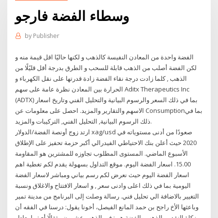
وسطاء الفضة فارجو
by
Publisher
الفضة واحدة من المعادن النفيسة كالذهب و لكنها حاليًا اقل قيمة منه و
لكن الفضة أصلب من الذهب قابلة للسحب و الطرق بدرجة أقل قليًلًا من
الذهب , كلما زادت درجة نقاء الفضة زادة قدرتها على نقل الكهرباء و
الحرارة بين المعادن نظرة عامة على سهم Aditx Therapeutics Inc
(ADTX) بما في ذلك السعر والرسوم البيانية والتحليل الفني وتاريخ اسعار
الاسهم والتقارير والمزيد. احصل على معلومات عن Consumptionبما في
ذلك الرسوم البيانية, التحليل الفني, التركيبات والمزيد.
ارتد زوج أونصة الفضة/الدولار xag/usd صعودًا من أدنى مستوياته في
2020 حيث أعلن بنك الاحتياطي الفيدرالي أكبر حزمة تحفيز على الإطلاق
الأسبوع الماضي. المستوى المطلوب تجاوزه للمشترين هو المقاومة
15.00. اسعار الفضة اليوم. موقع التداول بسهولة يقدم لكم تغطية اهم
اسعار الفضة اليوم حيث نعرض لكم رسم بياني ومباشر لاسعار الفضة
اليومية بما في ذلك اعلى وادنى سعر , و اسعار الافتتاح والاغلاق ونسبة
التغيير بالاضافة الي تحليل فني. رسالة وصلت إلى البرنامج من مدينة تمير
وباعثها الأخ راجح بن حمد المانع الفيصل، أخونا يقول: درسنا في الفقه أن
زكاة النقدين الذهب والفضة هي: في الذهب عشرون مثقالًا أي: ما يعادل