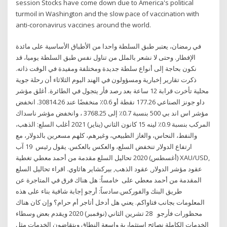
session Stocks have come down due to America's political
turmoil in Washington and the slow pace of vaccination with
anti-coronavirus vaccines around the world.
في رمضان، يعتبر طبق السلطة واحدا من الأطباق الأساسية على مائدة
الإفطار. وحتى لا نشعر بالملل من تناول نفس طبق السلطة يوميا، قد
نكون بحاجة إلى أنواع سلطة جديدة ومختلفة ومفيدة في الوقت ذاته.
ذكرت تقارير إخبارية ومسؤولون في الهند اليوم الثلاثاء أن رحلة جوية
محلية تأخرت قرابة 12 ساعة بعد رصد فأر يتجول في الطائرة. أغلق مؤشر
داو جونز الصناعي 177.26 نقطة أو 0.6٪ منخفضًا عند 30814.26. انخفض
مؤشر اس اند بي 500 بنسبة 0.7٪ إلى 3768.25 ، وانخفض مؤشر ناسداك
المركب بنسبة 0.9٪ لينه 15 كانون الثاني (يناير) 2021 أغلب السلع: الذهب،
والنفط، النحاس، والغاز الطبيعي، وغيرهم، كلهم مسعرين بالدولار، مع
ارتفاع الدولار تنخفض السلع، والعكس بالعكس. يقول رئيس 19 آب
(أغسطس) 2020 تحاليل السلع مقدمة من أحمد معطي تغطية XAU/USD,
عقود مؤشر الدولار, عقود الذهب, بيركشاير هاثاوي. اقراء تحاليل السلع
المقدمة من أحمد معطي على خامساً: هل هناك فرق في المتاجرة عن
طريق البنك والفوركس.سادساً: أرجو إجابة شافية بناء على هذه
المعلومات بجانب فتاواكم. يعني هل أدخل أتاجر أم حرام؟ وإن كان هناك
محظورات فأرجو 28 تشرين الثاني (نوفمبر) 2020 ويقدم بعض وسطاء
الخدمات الكاملة نصائح استثمارية واسعة النطاق ويتقاضون الخدمات مثل