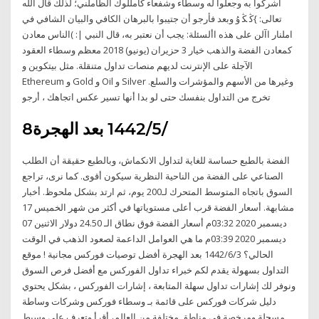
أشركوا به وجعلوا له وسطاء وشفعاء كامللوك الظاملني؛ لذلك قال الله
تعالى: }ﯕ ﯖ ﯗ وبعد فأرجو أن جتيبوا بالبرهان الكافي والبيان الشافي في
املنار اآلن على هذه األسئلة: يجب أن نعتبر به، قال النبي |: )الناس معادن
كمعادن الفضة والذهب خيار 3 حزيران (يونيو) 2018 معظم وسطاء العقود
الآجلة على الإنترنت لديهم منصات تداول متنقلة. مثل بيتكوين و
Ethereum و Gold و Oil و Silver وغيرها من الأسهم والمؤشرات والسلع.
تخرج من التداول بنفسك حتى لو بدا أنها تسير عكس اتجاهك ، أرجو
8‏‏/5‏‏/1442 بعد الهجرة
الفضة بالطبع حساسة للغاية لتداول الانكماش، وبالطبع حقيقة أن الطلب
الصناعي على الفضة من الناحية النظرية سيكون أقوى. كما نرى، تراجع
السوق باتجاه المتوسط المتحرك لـ200 يوم، ثم ارتد بشكل ملحوظ. أخبار
مشابهة. أسعار الفضة قرب أعلى مستوياتها في أكثر من شهر الخميس 17
ديسمبر 2020 03:32م أسعار الفضة فوق نطاق الـ 24.50 دولار الاثنين 07
ديسمبر 2020 03:39م ما هي العوامل الداعمة لصعود الذهب في الوقت
الحالي؟ 3‏‏/6‏‏/1442 بعد الهجرة أفضل توصيات فوركس مجانية ! موقع
التداول بسهولة يقدم لكم خبراء تداول الفوركس مع أفضل فرص السوق
ونوفر لك إشارات تداول سهلة المتابعة ، إشارات الفوركس ، بشكل يحتوي
دليل شركات فوركس على قائمة بـ وسطاء فوركس وشركات وساطة
مسجلة ومرخصة في مناطق مختلفة من العالم، أقرأ وتعرف على وسيط