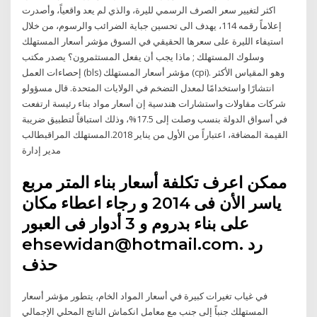
اكثر لتغيير سعر الصرف الرسمي لليرة، والذي لم يعد واقعياً، وأصدرت
إعلاماً رقمه 114، يهدف الى تحسين جباية الضرائب والرسوم، من خلال
استيفاء الليرة على سعرها الحقيقي في السوق مؤشر أسعار المستهلك
وسلوك المستهلك ; ماذا يجب أن يفعل المستثمرون؟ يصدر مكتب
إحصاءات العمل (bls) مؤشر أسعار المستهلك (cpi). وهو المقياس الأكثر
انتشارًا واستخدامًا لمعدل التضخم في الولايات المتحدة. قال مسؤولو
شركات مقاولات واستشارات هندسية إن أسعار مواد بناء رئيسة ارتفعت
في أسواق الدولة بنسب وصلت إلى 17.5%، وذلك استباقاً لتطبيق ضريبة
القيمة المضافة، اعتباراً من الأول من يناير 2018.المستهلك المراقبطالب
مدير إدارة
ممكن اعرف تكلفة أسعار بناء المتر مربع
ياسر اﻷن فى 2014 و رجاء اعطاء مكان
على بناء بدروم و 3 أدوار فى العبور
ehsewidan@hotmail.com. رد
حذف
في غياب تغيرات كبيرة في أسعار المواد الخام، يتطور مؤشر أسعار
المستهلك جنباً إلى جنب مع معامل انكماش الناتج المحلي الإجمالي