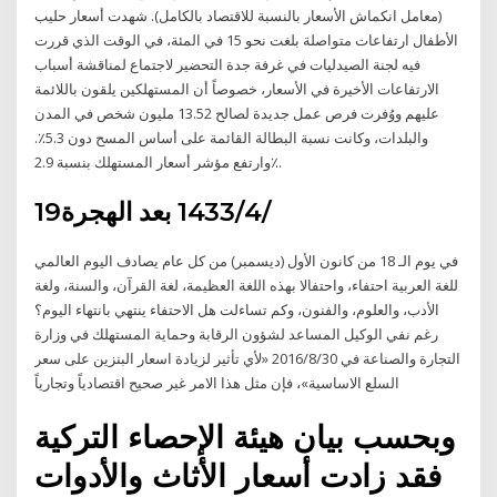
(معامل انكماش الأسعار بالنسبة للاقتصاد بالكامل). شهدت أسعار حليب
الأطفال ارتفاعات متواصلة بلغت نحو 15 في المئة، في الوقت الذي قررت
فيه لجنة الصيدليات في غرفة جدة التحضير لاجتماع لمناقشة أسباب
الارتفاعات الأخيرة في الأسعار، خصوصاً أن المستهلكين يلقون باللائمة
عليهم ووُفرت فرص عمل جديدة لصالح 13.52 مليون شخص في المدن
والبلدات، وكانت نسبة البطالة القائمة على أساس المسح دون 5.3٪.
وارتفع مؤشر أسعار المستهلك بنسبة 2.9٪.
19‏‏/4‏‏/1433 بعد الهجرة
في يوم الـ 18 من كانون الأول (ديسمبر) من كل عام يصادف اليوم العالمي
للغة العربية احتفاء، واحتفالا بهذه اللغة العظيمة، لغة القرآن، والسنة، ولغة
الأدب، والعلوم، والفنون، وكم تساءلت هل الاحتفاء ينتهي بانتهاء اليوم؟
رغم نفي الوكيل المساعد لشؤون الرقابة وحماية المستهلك في وزارة
التجارة والصناعة في 2016/8/30 «لأي تأثير لزيادة اسعار البنزين على سعر
السلع الاساسية»، فإن مثل هذا الامر غير صحيح اقتصادياً وتجارياً
وبحسب بيان هيئة الإحصاء التركية
فقد زادت أسعار الأثاث والأدوات