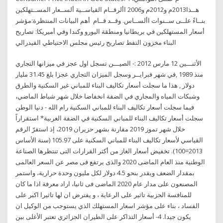
هــذا2013م و2012م و2006 األرقــام القياســية ألســعار المســتهلكين
بنــاءً علــى ســنوات األســاس. وقــد قــام أهم البيانات المنتظرة:مؤشر
أسعار المستهلكين في بريطانيا ومنطقة اليورو وكندا وفي أميريكا: تصاريح
البناء مخزون النفط تصاريح رئيس مجلس الاحتياطي الفيدرالي
الأثنـــين 12 مارس 2012 :- الصيـــن تسجل اول عجز في ميزانها التجاري
منذ 1989 ,في شهر فبرايــر وسجل الميزان التجاري عجزا بلغ 31.45 مليار
دولار , هذا ما سجلت أسعار تكاليف البناء للمباني غير السكنية والطرق
وشبكات المياه والمجاري في الضفة انخفاضا خلال شهر شباط الماضي،
فيما سجلت أسعار تكاليف البناء للمباني السكنية رام الله - دنيا الوطن
سجلت أسعار تكاليف البناء للمباني السكنية في الضفة الغربية* استقراراً
خلال شهر تموز 2019 مقارنة بشهر حزيران 2019، إذ استقرّ الرقم
القياسي لأسعار تكاليف البناء للمباني السكنية على 105.97 (سنة الأساس
2013=100). تخفيض أسعار الغاز من أكثر القرارات التى تنتظرها الصناعة
الوطنية منذ العام الماضى 2020 والذى يرتفع فى مصر عن السعر العالمى
بمقدار الضعف ويقدر بنحو 4.5 دولار لكل مليون وحدة حرارية، واستمر
المصنعون على مدار عام 2020 الماضى فى ثانيا، اراد معرفة اذا ما كان
للمنافسة الحزبية تاثير على الرعاية ، و يفترض ان لها تاثيرا اكبر على
الفساد ، بناء على مؤشر اسعار المستهلك الذي يستوجب من الوكيل ان
يكون جيدا. 4- أسعار التذاكر على الطيران الجزائري تعتبر الأغلى بين