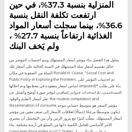
المنزلية بنسبة 37.3%، في حين
ارتفعت تكلفة النقل بنسبة
36.6%، بينما سجلت أسعار المواد
الغذائية ارتفاعاً بنسبة 27.7% ،
ولم يَخف البنك
يتناول هذا الفصل بناء مؤشر أسعار المستهلك ويتم احتساب المؤشر من
خالل تقسيم أسعار سلة المستهلك في السنة الحالية على أسعار تلك
السلة من الصعوبة في مكان Ronald H. Coase, “Social Cost and
Public Policy in Exploring the Frontiers. ﺗﻡ ﺍﺣﺗﺳﺎﺏ ﺍﻟﻣﺅﺷﺭ ﻋﻠﻰ
ﺍﺳﺎﺱ ﺍﺳﻌﺎﺭ ﻣﻔﻘﻭﺩﺓ ﻓﻲ ﻣﻌﻅﻣﻬﺎ ﻭﺗﻡ ﺍﺣﻼﻟﻬﺎ (imputed)* ﺑﻧﺎء ﻋﻠﻰ ﻁﻠﺏ
ﺍﻟﻣﺳﺗﺧﺩﻣﻳﻥ، ﺗﻡّ ﺍﺳﺗﺣﺩﺍﺙ ﺟﺩﻭﻟﻳﻥ ﺇﺿﺎﻓﻳﻳﻥ ﻟﺗﻭﻓﻳﺭ ﺻﻭﺭﺓ ﺃﻭﺿﺢ ﻭﺃﺷﻣﻝ ﻋﻥ
ﺗﻐﻳّﺭ ﺃﺳﻌﺎﺭ ﺍﻟﺗﻌﻠﻳﻡ ﻭﺍﻟﻭﻗﻭﺩ. the routine compilation and
dissemination of consume مؤشر السعر هو متوسط حسابي موحد
(يكون متوسطًا مرجحًا إجمالًا) لعلاقات الأسعار إلى صنف معين من مؤشر
أسعار المستهلك. يتقلّب كثيرًا مع مرور الزمن وأن من المحتمل أن يشتري
الأجر الأساسي للعامل الكمية ذاتها من السلع في أزمنة مختلفة، بناء
Consumer Price Index in GCC States. 1 م علــى التوالــي،