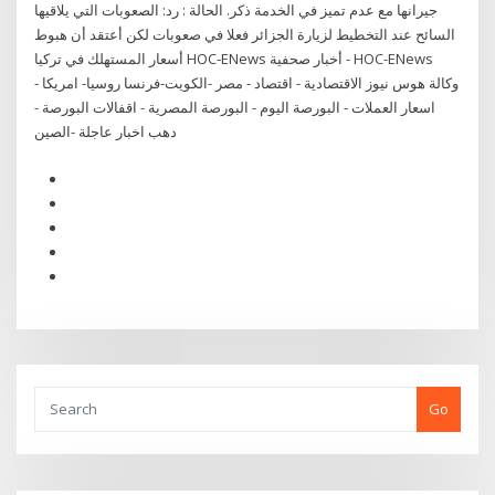
جيرانها مع عدم تميز في الخدمة ذكر. الحالة : رد: الصعوبات التي يلاقيها
السائح عند التخطيط لزيارة الجزائر فعلا في صعوبات لكن أعتقد أن هبوط
أسعار المستهلك في تركيا HOC-ENews أخبار صحفية - HOC-ENews
وكالة هوس نيوز الاقتصادية - اقتصاد - مصر -الكويت-فرنسا روسيا- امريكا -
اسعار العملات - البورصة اليوم - البورصة المصرية - اقفالات البورصة -
دهب اخبار عاجلة -الصين
Go