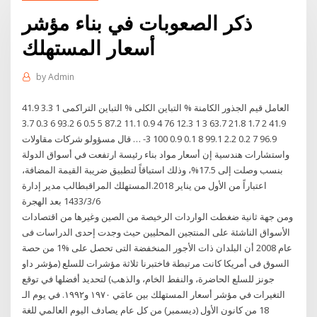
ذكر الصعوبات في بناء مؤشر
أسعار المستهلك
by
Admin
العامل قيم الجذور الكامنة % التباين الكلى % التباين التراكمى 1 3.3 41.9
41.9 2 1.7 21.8 63.7 3 1 12.3 76 4 0.9 11.1 87.2 5 0.5 6 93.2 6 0.3 3.7
96.9 7 0.2 2.2 99.1 8 0.1 0.9 100 3- … قال مسؤولو شركات مقاولات
واستشارات هندسية إن أسعار مواد بناء رئيسة ارتفعت في أسواق الدولة
بنسب وصلت إلى 17.5%، وذلك استباقاً لتطبيق ضريبة القيمة المضافة،
اعتباراً من الأول من يناير 2018.المستهلك المراقبطالب مدير إدارة
6‏‏/3‏‏/1433 بعد الهجرة
ومن جهة ثانية ضغطت الواردات الرخيصة من الصين وغيرها من اقتصادات
الأسواق الناشئة على المنتجين المحليين حيث وجدت إحدى الدراسات فى
عام 2008 أن البلدان ذات الأجور المنخفضة التى تحصل على %1 من حصة
السوق فى أمريكا كانت مرتبطة فاختبرنا ثلاثة مؤشرات للسلع (مؤشر داو
جونز للسلع الحاضرة، والنفط الخام، والذهب) لتحديد أفضلها في توقع
التغيرات في مؤشر أسعار المستهلك بين عامَي ١٩٧٠ و١٩٩٢. في يوم الـ
18 من كانون الأول (ديسمبر) من كل عام يصادف اليوم العالمي للغة