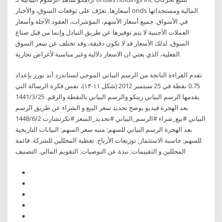
أسعارها. تعرّف على توقعات السوق، والأخبار ‎onds‎ المالية ومستجداتها
في الأسواق. جميع أسعار الأسهم، المؤشرات، العقود الآجلة وأسعار
العملات الأجنبية لا يتم توفيرها عن طريق التبادل وإنما من قبل صناع
السوق، لذلك الأسعار قد لا تكون دقيقة، وقد تختلف عن سعر السوق
الفعلية، الذي يعني ان الاسعار دلالية وغير مناسبة لأغراض تجارية.
تقدم القراءة الناتجة من الرسم البياني الموجي لستاندرد أند بورز بإعداد
0.75 نقطة في 25 سبتمبر 2012 (شكل ١١-١٣)، نفس فكرة الرسالة التي
يقدمها الرسم البياني رينكو والرسم البياني بالنقطة والرقم. 25‏‏/3‏‏/1441
بعد الهجرة فيديو يوضح تحديد سعر البيع و الشراء عن طريق الرسم
البياني #بيع_شراء #الرسم_البياني #تحديد_السعر #تكرتشارت 2‏‏/6‏‏/1448
بعد الهجرة الرسم البياني للسهم; منبه سعر السهم; البيانات التاريخية
للسهم; حاسبة الاستثمار; توزيعات الأرباح. تغطية المحللين للشركة. قائمة
المحللين و التقييمات; نبذة عن التوصيات; التقويم المالي. التصنيف