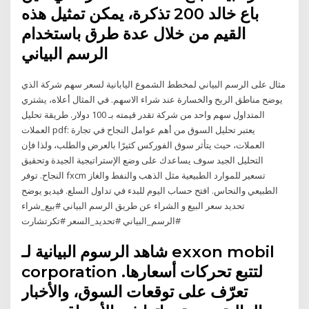
باع خالد 200 تذكرة، يمكن تمثيل هذه
القيم من خلال عدة طرق باستخدام
الرسم البياني
مثال على الرسم البياني لمخطط الشموع اليابانية لسعر سهم شركة الذي
يوضح مناطق الربح والخسارة عند شراء الاسهم. في المثال أعلاه، يشتري
المتداول سهم واحد من شركة تقدر قيمته بـ 100 دولار. طريقة تحليل
العملات pdf: يعتبر تحليل السوق من أهم عوامل النجاح في تجارة
العملات، حيث يتأثر سوق الفوركس كثيرًا بالعرض والطلب، ولذا فإن
التحليل الجيد سوف يساعدك على وضع الإستراتيجية الجيدة وتحقيق
النجاح. توفر fxcm تسعير للموارد الطبيعية مثل الذهب والنفط والغاز
الطبيعي والنحاس. افتح حساب اليوم للبدء في تداول السلع. فيديو يوضح
تحديد سعر البيع و الشراء عن طريق الرسم البياني #بيع_شراء
#الرسم_البياني #تحديد_السعر #تكرتشارت
شاهد الرسوم البيانية لـ ‎exxon mobil
corporation‎ لتتبع تحركات أسعارها.
تعرّف على توقعات السوق، والأخبار