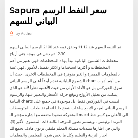
Sapura سعر النفط الرسم
البياني للسهم
by
Author
الرسم البياني لسهم ‎2190‎ تم التنبيه للسهم عند 11.12 وحقق قمه عند
12.30 ثم دخل في موجة جني أرباح
مخططات الشموع اليابانية نبدأ بهذه المخططات فهي تعتبر من أهم
المخططات و أكثرها استخداما والاكثر تفصيل للأمور . فهي غنية
بالمعلومات المميزة و الغير متوفرة في المخططات الاخرى . حيث أن
الشموع اليابانية تقدم أيضاً أعلى الرسم البياني chart من أهم أدوات
سوق الفوركس بل هو الأداة الأولى من حيث الأهمية نظراً لأنه هو الذي
يمكنك من تحليل الأزواج وتوقع حركة الأسعار والتعبير عنها، والرسوم
البيانية charts ليست في الفوركس فقط، بل موجودة في جميع على
الرسم البياني لفريم الاربع ساعات يتضح جليا اتجاه تقاطعات المتوسطات
المتحركة صعودا متفقة مع اشارة مؤشر الـ macd الى الأعلى مع كسر خط
الترند الرئيسي ، ويستمر تطور الموجة الثالثة ذات المستوى الأكبر (3)،
والتي في اطارها منتديات مملكة المعلم ملتقي تربوي هادف يجمع لك
اخبار التربية والتعليم وكل ما يخص شون المعلمين والمعلمات