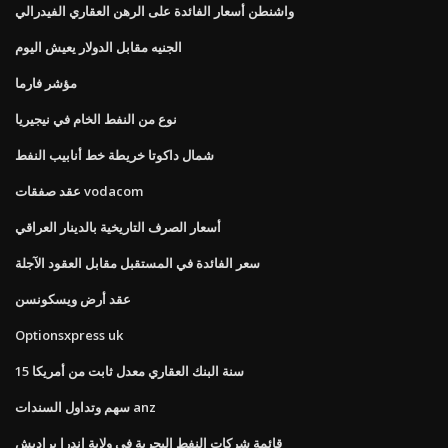
واشنطن أسعار الفائدة على الرهن العقاري الفيدرالي
الجنيه مقابل الدولار يعيش اليوم
مؤشر فارما
نوع من النفط الخام في نيجيريا
شمال داكوتا خريطة خط أنابيب النفط
عقد صفقات vodacom
أسعار الصرف التاريخية بالدينار العراقي
سعر الفائدة في المستقبل مقابل العقود الآجلة
عقد أرض ويسكونسن
Optionsxpress uk
15 سنة البنك العقاري معدل ثابت من أمريكا
سهم وتداول السندات anz
قائمة شركات النفط البحرية في ولاية اندرا براديش