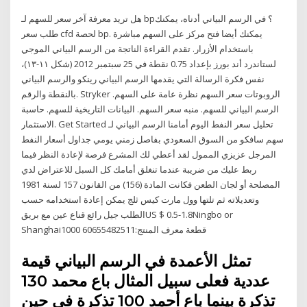
هل تريد معرفة آخر سعر للسهم لـ bp؟ في الرسم البياني أدناه، يمكنك
طلب سعر cfd لحصة bp. يمكنك أيضا فتح مركز على السهم مباشرة
باستخدام الأزرار. تقدم القراءة الناتجة من الرسم البياني الموجي
لستاندرد أند بورز بإعداد 0.75 نقطة في 25 سبتمبر 2012 (شكل ١١-١٣)،
نفس فكرة الرسالة التي يقدمها الرسم البياني رينكو والرسم البياني
بالنقطة والرقم. Stryker الروبوتات سعر السهم نظرة عامة على السهم.
الرسم البياني للسهم. منبه سعر السهم. البيانات التاريخية للسهم. حاسبة
الاستثمار. Get Started تحليل سعر النفط اليوم أمامنا الرسم البياني لـ
سهم سافكو من السوق السعودي بفاصل زمني يومي جداول أسعار النفط
المرجل عزيزي الممول لقد أعطي لك المشرع فرصة لإعادة النظر فيما
ربط عليك من ضريبة عندما تنغلق أمامك كل السبل للاعتراض لدي
المصلحة أو لجان الطعن فكانت المادة (156) من القانون 157 لسنة 1981
وتعديلاته ثم تلتها وول مارت كيس ثلج يمكن إعادة استخدامه حسب
الطلب جيل رائع قناع عين مع بريقUS $ 0.5-1.8Ningbo or
Shanghai1000 قطعة معرف المنتج:60655482511
تمثل الأعمدة في الرسم البياني قيمة
عددية فعلى سبيل المثال باع محمد 130
تذكرة بينما باع أحمد 100 تذكرة في حين