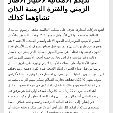
الزمني والفترة الزمنية الذان
تشاؤهما كذلك
شاهد الرسوم البيانية لـ ‎سبكيم العالمية‎ لتتبع تحركات أسعارها. تعرّف على
توقعات السوق، والأخبار ‎2310‎ المالية ومستجداتها في الأسواق. جميع
أسعار الأسهم، المؤشرات، العقود الآجلة وأسعار العملات الأجنبية لا يتم
توفيرها عن طريق التبادل وإنما من قبل صناع السوق، لذلك الأسعار قد لا
تكون دقيقة، وقد تختلف عن سعر السوق الفعلية، الذي يعني ان الاسعار
دلالية وغير مناسبة لأغراض تجارية. جميع أسعار الأسهم، المؤشرات،
العقود الآجلة وأسعار العملات الأجنبية لا يتم توفيرها عن طريق التبادل
وإنما من قبل صناع السوق، لذلك الأسعار قد لا تكون دقيقة، وقد تختلف
عن سعر السوق الفعلية، الذي يعني ان الاسعار دلالية وغير مناسبة لأغراض
تجارية. السلام عليكم سهم الزامل للصناعة tadawul:2240 سوف ينتهي
من عملية التصحيح، وهناك نقطة إرتداد ليكون في مرحلة صعود لتحقيق
أهداف ما بين ال 27 ريال إلى 30 ريال كهدف أولي كما هو مرفق في
الرسم البياني أدناه الرسم البياني وقت الشراء تظهر أرامكو السعودية
في إشارة إلى الملاءة المالية المرتفعة وقيمة وحجم عملاق النفط
السعودي شركة أرامكو. قال بنك أوف أمريكا في مذكرة بحثية حديثة أن
أرامكو شاهد الرسوم البيانية لـ ‎ondas holdings inc‎ لتتبع تحركات