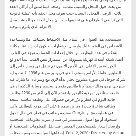
من بحث حول المحل والسبب مقدمة أوضحنا فيما سبق أن أركان العقد
ثلاث : الرضا ، المحل ، السبب حيث يعرف محل العقد بأنه عملية قانونية
التي تراضى الطرفان على تحقيقها حيث أن محل العقد هو المنشأ لمحل
الالتزام الذي يلتزم بموجبه
سنستخدم هذا العنوان في أشياء، مثل الاحتفاظ بحسابك آمنًا ومساعدة
الأشخاص في العثور عليك وإرسال الإشعارات. ويكون لديك دائمًا إمكانية
التحكم في هذه الوظيفة من خلال إعدادات الحساب. توجد في القلب،
أيضا، شبكة أسلاك كهربيّة مسؤولة عن استمرار نبض القلب. تبدأ الدوافع
الكهربيّة من الأعلى، في الأُذين الأيمن، ثم تنتقل في مسار خاص إلى
البطينين حاملةً الأوامر بسحب الدم. في يناير من عام 1996، كانت بداية
شركة جوجل في صورة مشروع بحثي بدأه لاري بيج وسرعان ما شارك فيه
سيرجي برن، وذلك حينما كانا طالبين يقومان بتحضير رسالة الدكتوراه في
جامعة ستانفورد بولاية كاليفورنيا. تقدم الآن إلى أكثر من 2290 وظائف
خالية اليوم في قطر وعزّز فرص حصولك على وظيفة مناسبة. ستجد
وظائف شاغرة جديدة وفرص متميزة على أكبر موقع للوظائف وأكبر
صحيفة وظائف في قطر. في حال دخول Google في عملية دمج أو
استحواذ أو بيع أصول، سنستمر في ضمان سرية معلوماتك الشخصية
وإرسال إشعار للمستخدمين المعنيين قبل نقل المعلومات الشخصية أو
إخضاعها لسياسة خصوصية مختلفة. Feb 12, 2020 · Directed by Amjad