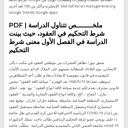
الإنجليزية وأكثر من 100 لغة أخرى. See full list on massgeneral.org
Google Trends Google apps
PDF | ملخــــــــص تتناول الدراسة
شرط التحكيم في العقود، حيث بينت
الدراسة في الفصل الأول معنى شرط
التحكيم
شفق نيوز/ تظاهر العشرات من موظفي العقود في مكتب ديالى
الانتخابي، يوم الثلاثاء، للمطالبة بتثبيتهم على الملاك الدائم حسب الآليات
المعتمدة في قانون مفوضية الانتخابات.هادي طلب أحد المتظاهرين
(موظف عقد) قا 15‏‏/5‏‏/1442 بعد الهجرة " صياغة كافة العقود" بتقنين
قانونى محترف نقدم لكم خدمة صياغة كافة انواع العقود " بيع - هبه - اتفاق
- تنازل - انتفاع -.. الخ , وكافة انواع العقود التجارية والمدنية " العقود
الاستثمارية; المنطقة الصناعية; صامطة; منطقة جازان; جازان.. توقيع عقد
استثماري لإنشاء وتشغيل المنطقة الصناعية بصامطة مستقبل العقود
الرياضية الاحترافية للاعبي كرة القدم في ظل جائحة COVID-19 من إعداد
ذ/ خليل بوبحي عضو غرفة التحكيم الرياضي طالب باحث بسلك الدكتوراه
بجامعة الحسن الثاني بالمحمدية ملخص الدراسة : شكلّت جائحة covid-19