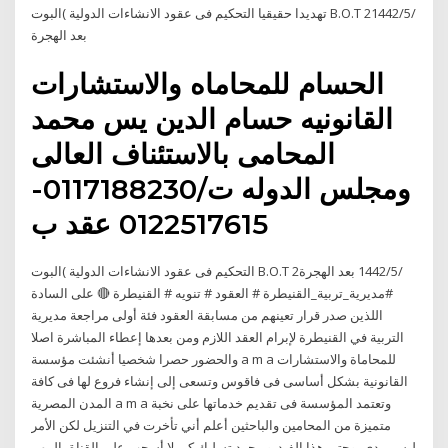
تهديدا حقيقيا التحكيم فى عقود الانشاءات الدولية )البوت B.O.T 2‏‏/5‏‏/1442
بعد الهجرة
الحسام للمحاماه والاستشارات
القانونيه حسام الدين يس محمد
المحامى بالاستئناف العالى
ومجلس الدوله ت/0117188230-
0122517615 عقد ب
التحكيم فى عقود الانشاءات الدولية )البوت B.O.T 2‏‏/5‏‏/1442 بعد الهجرة
#مديرية_تربية_القنيطرة # العقود # تنويه # القنيطرة 🔴 على السادة
اللذين صدر قرار تعينهم من مسابقة العقود فئة أولى مراجعة مديرية
التربية في القنيطرة لإبرام العقد اللازم ومن بعدها إعطاء المباشرة اصلا
والحضور حصرا شخصيا أنشئت مؤسسة a m a للمحاماة والاستشارات
القانونية بشكل أساسى فى فاقوس وتسعى إلى إنشاء فروع لها فى كافة
المدن المصرية a m a وتعتمد المؤسسة فى تقديم خدماتها على نخبة
متميزة من المحامين والباحثين أعلم أني تأخرت في التنزيل لكن الأمر
ليس بيدي، وحتى هذا الفيديو مجرد تسليك كي لا أسحب على القناة، المهم