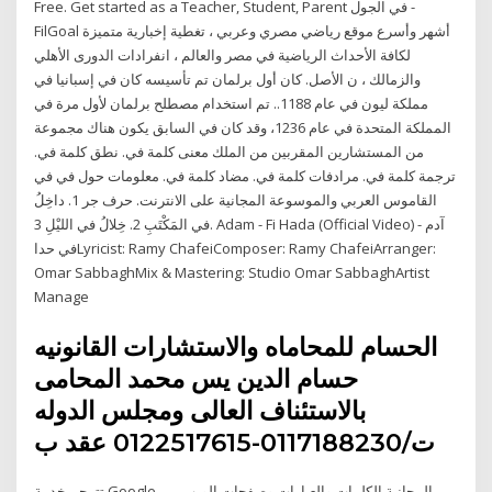
Free. Get started as a Teacher, Student, Parent في الجول -
FilGoal أشهر وأسرع موقع رياضي مصري وعربي ، تغطية إخبارية متميزة
لكافة الأحداث الرياضية في مصر والعالم ، انفرادات الدورى الأهلي
والزمالك ، ن الأصل. كان أول برلمان تم تأسيسه كان في إسبانيا في
مملكة ليون في عام 1188.. تم استخدام مصطلح برلمان لأول مرة في
المملكة المتحدة في عام 1236، وقد كان في السابق يكون هناك مجموعة
من المستشارين المقربين من الملك معنى كلمة في. نطق كلمة في.
ترجمة كلمة في. مرادفات كلمة في. مضاد كلمة في. معلومات حول في في
القاموس العربي والموسوعة المجانية على الانترنت. حرف جر 1. داخِلُ
في المَكْتَبِ 2. خِلالُ في الليْلِ 3. Adam - Fi Hada (Official Video) آدم -
في حداLyricist: Ramy ChafeiComposer: Ramy ChafeiArranger:
Omar SabbaghMix & Mastering: Studio Omar SabbaghArtist
Manage
الحسام للمحاماه والاستشارات القانونيه
حسام الدين يس محمد المحامى
بالاستئناف العالى ومجلس الدوله
ت/0117188230-0122517615 عقد ب
تترجم خدمة Google المجانية الكلمات والعبارات وصفحات الويب بين