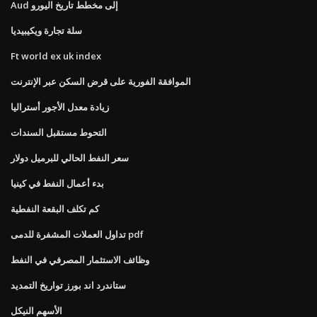
Aud إلى مخطط تاريخ اليورو
سلة تجارة ويكيبيديا
Ft world ex uk index
الموافقة الفورية على قرض السكن عبر الإنترنت
زيادة معدل الأجور أستراليا
التحوط مستقبل السندات
سعر النفط الحالي للبرميل دولار
بدء أعمال النفط في كينيا
كم تكلف البقعة النفطية
تداول العملات المشفرة للدمى pdf
وظائف الاستثمار المصرفي في النفط
ستاندرد اند بورز تواريخ التمديد
الأسهم النيكل