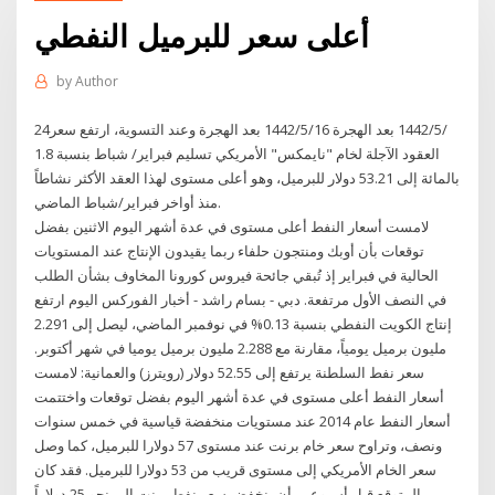
أعلى سعر للبرميل النفطي
by
Author
24‏‏/5‏‏/1442 بعد الهجرة 16‏‏/5‏‏/1442 بعد الهجرة وعند التسوية، ارتفع سعر
العقود الآجلة لخام "نايمكس" الأمريكي تسليم فبراير/ شباط بنسبة 1.8
بالمائة إلى 53.21 دولار للبرميل، وهو أعلى مستوى لهذا العقد الأكثر نشاطاً
منذ أواخر فبراير/شباط الماضي.
لامست أسعار النفط أعلى مستوى في عدة أشهر اليوم الاثنين بفضل
توقعات بأن أوبك ومنتجون حلفاء ربما يقيدون الإنتاج عند المستويات
الحالية في فبراير إذ تُبقي جائحة فيروس كورونا المخاوف بشأن الطلب
في النصف الأول مرتفعة. دبي - بسام راشد - أخبار الفوركس اليوم ارتفع
إنتاج الكويت النفطي بنسبة 0.13% في نوفمبر الماضي، ليصل إلى 2.291
مليون برميل يومياً، مقارنة مع 2.288 مليون برميل يوميا في شهر أكتوبر.
سعر نفط السلطنة يرتفع إلى 52.55 دولار (رويترز) والعمانية: لامست
أسعار النفط أعلى مستوى في عدة أشهر اليوم بفضل توقعات واختتمت
أسعار النفط عام 2014 عند مستويات منخفضة قياسية في خمس سنوات
ونصف، وتراوح سعر خام برنت عند مستوى 57 دولارا للبرميل، كما وصل
سعر الخام الأمريكي إلى مستوى قريب من 53 دولارا للبرميل. فقد كان
المتوقع قبل أسبوعين أن ينخفض سعر نفط برنت إلى نحو 25 دولاراً