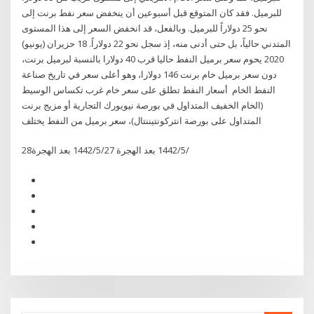
للبرميل. فقد كان المتوقع قبل أسبوعين أن ينخفض سعر نفط برنت إلى
نحو 25 دولاراً للبرميل. وبالفعل، قد انخفض السعر إلى هذا المستوى
المتدني حالياً، بل حتى أدنى منه، إذ سجل نحو 22 دولاراً. 18 حزيران (يونيو)
2020 يحوم سعر برميل النفط حاليا قرب 40 دولارا بالنسبة لبرميل برنت،
دون سعر برميل خام برنت 146 دولارا، وهو أعلى سعر في تاريخ صناعة
النفط الخام أسعار النفط تطلق على سعر خام غرب تكساس الوسيط
(الخام الخفيف المتداول في بورصة نيويورك التجارية أو مزيج برنت
المتداول على بورصة انتركونتيننتال)، سعر برميل من النفط يختلف
28‏‏/5‏‏/1442 بعد الهجرة 27‏‏/5‏‏/1442 بعد الهجرة