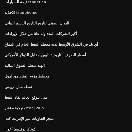
قيمة السيارات trader.ca
الاحذيه tradehome
اليوان الصيني لتاريخ التاريخ الرسم البياني
أكبر الشركات المتداولة علنا ​​من خلال الإيرادات
أي بلد في الشرق الأوسط لديه معظم النفط الخام في الدماغ
أسعار الصرف التاريخية اليورو مقابل الدولار الأمريكي
الهند منظم السوق المالية
مخطط مزيج المنتج من امول
نقطة منارة رييس
متى يتوقع العالم نفاد النفط
منهجية مؤشر msci 2019
متجر الحاويات عبر الإنترنت كندا
كوتاكا بوفيسبا أغورا