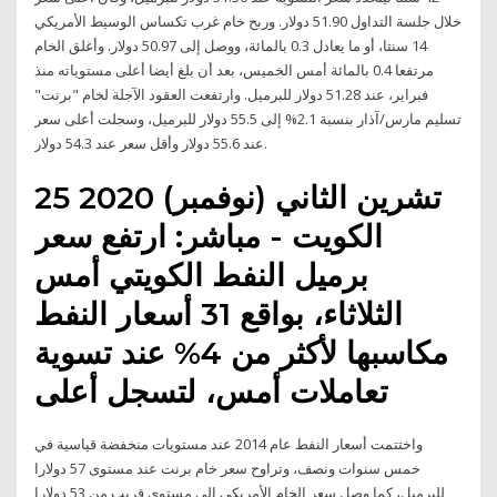
خلال جلسة التداول 51.90 دولار. وربح خام غرب تكساس الوسيط الأمريكي
14 سنتا، أو ما يعادل 0.3 بالمائة، ووصل إلى 50.97 دولار. وأغلق الخام
مرتفعا 0.4 بالمائة أمس الخميس، بعد أن بلغ أيضا أعلى مستوياته منذ
فبراير، عند 51.28 دولار للبرميل. وارتفعت العقود الآجلة لخام "برنت"
تسليم مارس/آذار بنسبة 2.1% إلى 55.5 دولار للبرميل، وسجلت أعلى سعر
عند 55.6 دولار وأقل سعر عند 54.3 دولار.
25 تشرين الثاني (نوفمبر) 2020
الكويت - مباشر: ارتفع سعر
برميل النفط الكويتي أمس
الثلاثاء، بواقع 31 أسعار النفط
مكاسبها لأكثر من 4% عند تسوية
تعاملات أمس، لتسجل أعلى
واختتمت أسعار النفط عام 2014 عند مستويات منخفضة قياسية في
خمس سنوات ونصف، وتراوح سعر خام برنت عند مستوى 57 دولارا
للبرميل، كما وصل سعر الخام الأمريكي إلى مستوى قريب من 53 دولارا