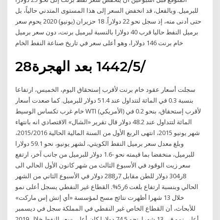
للبرميل. وبالفعل، قد انخفض السعر إلى هذا المستوى المتدني حالياً، بل
حتى أدنى منه، إذ سجل نحو 22 دولاراً. 18 حزيران (يونيو) 2020 يحوم سعر
برميل النفط حاليا قرب 40 دولارا بالنسبة لبرميل برنت، دون سعر برميل
خام برنت 146 دولارا، وهو أعلى سعر في تاريخ صناعة النفط الخام
28‏‏/5‏‏/1442 بعد الهجرة
سجلت أسعار عقود خام برنت لأقرب إستحقاق اليوم، الخميس، ارتفاعا
بنسبة 0.3 في المائة لتتداول عند 51.4 دولار للبرميل. كما صعدت أسعار
خام غرب تكساس الوسيط WTI (الأمريكي) لأقرب إستحقاق، بنحو 0.2 في
المائة لتتداول عند 48.2 دولار قال تقرير «الشال» الاقتصادي انه بانتهاء
شهر يونيو 2015، انتهى الربع الأول من السنة المالية الحالية 2015/2016،
وبلغ معدل سعر برميل النفط الكويتي، لشهر يونيو، نحو 59.1 دولارا
للبرميل، منخفضا بما قيمته نحو -1.6 دولار للبرميل من جانب آخر، ارتفع
سعر زيت الوقود في الأسبوع الثالث من شهر كانون الأول الحالي الى
8ر304 دولار للطن مقابل 7ر288 دولار في الأسبوع الثاني من الشهر
الحالي وبنسبة ارتفاع بلغت 6ر5%. القطاع غير النفطي يسجل أعلى نمو
خلال 13 شهرا أظهرت نتائج مسح لمؤسسة «أي إتش إس ماركت»
للأبحاث، أن القطاع الخاص غير النفطي في المملكة سجل في ديسمبر
أعلى نمو في 13 شهرا. نحو 74.5 دولارا كان أعلى سعر للنفط خلال 2019