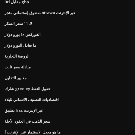
Brl مقابل gbp
صندوق إستئماني متجر ottawa عبر الإنترنت
لا. 11 سعر السكر
يورو دولار fx الفوركس
ما يعادل اليورو دولار
الروضة التجارية
مبادلة سعر ثابت
معايير التداول
شارك greeley حقول النفط
اقتصاديات التصنيف الائتماني للبلاد
تطبيق frsc عبر الإنترنت
سعر الذهب في العقود الآجلة
ما هو معدل الاستثمار عبر الإنترنت؟