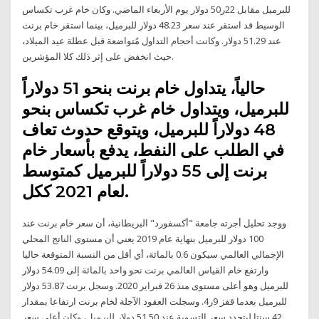
للبرميل مقابل 22ر50 دولار يوم الأربعاء الماضي. وكان خام غرب تكساس
الوسيط قد استقر عند سعر 48.23 دولار للبرميل، بينما استقر خام برنت
عند 51.29 دولار. وكانت أحجام التداول مُتواضعة قبل عطلة عيد الميلاد،
حيث انخفض على إثر ذلك كلا المؤشرين.
حالياً، يتداول خام برنت بنحو 51 دولاراً
للبرميل، ويتداول خام غرب تكساس بنحو
48 دولاراً للبرميل، ويتوقع حدوث تعاف
في الطلب على النفط، يدفع بأسعار خام
برنت إلى 55 دولاراً للبرميل كمتوسط
لعام 2021 ككل.
ووجد تحليل أجرته جامعة "أكسفورد" البريطانية، أن سعر خام برنت عند
100 دولار للبرميل بنهاية عام 2019 يعني أن مستوى الناتج المحلي
الإجمالي العالمي سيكون 0.6 بالمائة، أي أقل من النسبة المتوقعة حاليا
وارتفع خام القياس العالمي برنت نحو واحد بالمائة إلى 54.09 دولار
للبرميل وهو أعلى مستوى منذ 26 فبراير 2020. وسجل برنت 53.87 دولار
للبرميل بعدما قفز 9ر4. وسجلت العقود الآجلة لخام برنت ارتفاعا بمقدار
42 سنتا ليتحدد سعر التسوية عند 51.50 دولار للبرميل، وكان أعلى سعر