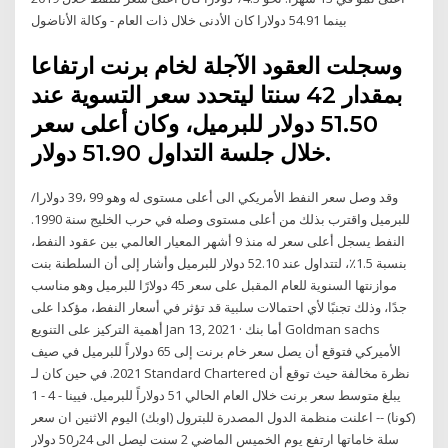
بينما 54.91 دولارا كان الأدنى خلال ذات العام - وكالة الأناضول
وسجلت العقود الآجلة لخام برنت ارتفاعا
بمقدار 42 سنتا ليتحدد سعر التسوية عند
51.50 دولار للبرميل، وكان أعلى سعر
خلال جلسة التداول 51.90 دولار.
وقد وصل سعر النفط الأمريكي الى أعلى مستوى له وهو 99 ،39 دولارا/
للبرميل واقترب بذلك من أعلى مستوى وصله في حرب الخليج سنة 1990.
النفط يسجل أعلى سعر له منذ 9 أشهر المعيار العالمي بين عقود النفط،
بنسبة 1.5٪، لتتداول عند 52.10 دولار للبرميل وأشار إلى أن السلطنة بنت
موازنتها السنوية للعام المقبل على سعر 45 دولارًا للبرميل وهو مناسب
جدًا، وذلك تجنبًا لأي احتمالات سلبية قد تؤثر في أسعار النفط، مؤكدا على
أهمية التركيز على التنويع Jan 13, 2021 · أما بنك Goldman sachs
الأميركي فتوقع أن يصل سعر خام برنت إلى 65 دولاراً للبرميل في صيف
2021. في حين كان لـ Standard Chartered نظرة مخالفة حيث توقع أن
يبلغ متوسط سعر برنت خلال العام الحالي 51 دولاراً للبرميل. فيينا - 4 - 1
(كونا) -- اعلنت منظمة الدول المصدرة للبترول (اوبك) اليوم الاثنين ان سعر
سلة خاماتها ارتفع يوم الخميس الماضي 2 سنت ليصل الى 24ر50 دولار