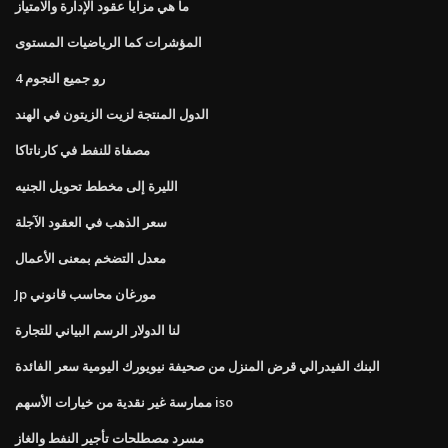
ما هي مزايا عقود الإدارة والامتياز
المؤشرات كما الرياضيات المستوى
رو جميع النجوم 4
الدول المنتجة لزيت الزيتون في الهند
مصفاة للنفط في كارناتاكا
الليرة إلى مخطط تحويل الجنيه
سعر الذهب في العقود الآجلة
معدل التضخم بمعنى الأعمال
Jp مورغان محاسب قانوني
لنا الدولار الرسم البياني للتجارة
البنك الفيدرالي قرض المنزل من صحيفة نيويورك اليومية سعر الفائدة
ممارسة غير نقدية من خيارات الأسهم iso
مسرد مصطلحات تأجير النفط والغاز