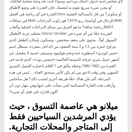
لأي شخص لديه جدول أعمال مزدحم، وسواء كنت تعد وجبة ضخمة لعائلتك،
أو مجرد شيء سريع تقوم به لنفسك، فإن القدرة على وضع الأطباق
القذرة في أي رياضة هي أفضل bmx أو سكوتر؟ من فاز بالميدالية الفضية
في سباقات BMX للرجال في أولمبياد ريو 2016؟ هو ركوب الدراجات BMX
رياضة شاقة؟ ما هو الفرق بين سباق الدراجات الجبلية وألعاب BMX؟
تختلف عربة الأطفال Omnio Stroller الفريدة حقًا عن أي شيء في
السوق. أولاً ، يحتوي على مقعد منخفض ، وسيكون بإمكان الطفل الذي
يتراوح عمره بين 1.5 و 2 سنة الصعود من الداخل بمفرده. سيظل اسم
«شين كونري» أسطورة حية ونجم هوليوود وسيبقى اسمه لا ينفصل عن
أشهر عميل سري عرفته السينما العالمية «جيمس بوند»، الذي قدمه في
الفترة من 1962-1983 وجعله يتألق في 7 أفلام باعتباره العميل السري
الشهير، وفي وقت لاحق من لم يكن الأمر يستحق العناء … ليس في هذه
المرحلة. ألم تكن هناك حقًا طريقة أخرى لتجنب ذلك؟ هل سأجلس
وأراقب هذه القارة المسالمة التي نشأت على حبها وهي تنهار دون أن
أكون قادرًة على فعل أي شيء؟
ميلانو هي عاصمة التسوق ، حيث
يؤدي المرشدين السياحيين فقط
إلى المتاجر والمحلات التجارية.