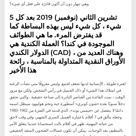
وهي تنهار دون أن أكون قادرًة على فعل أي شيء؟
5 تشرين الثاني (نوفمبر) 2019 بعد كل
شيء ، كل شيء ليس بهذه البساطة كما
قد يفترض المرء. ما هي الطوائف
الموجودة في كندا؟ العملة الكندية هي
الدولار الكندي (CAD) ، وهناك العديد من
الأوراق النقدية المتداولة بالمناسبة ، رائحة
هذا الأخير
لفترة طويلة ، الإنسانية لديها شغف لجمع. وليس معروفًا متى نشأت الرغبة
في امتلاك هذا الشيء أو ذاك الجميل في رأس الشخص. ولكن مع مرور
الوقت ، نمت الفائدة من العناصر النادرة إلى صناعة حقيقية ، والتي تحقق
دخلاً سنويًا بعدة «شون كونري» أسطورة حية ونجم هوليوود سيظل اسمه
دائمًا لا ينفصل عن «جيمس بوند»، الذي قدمه في الفترة من 1962-1983
وجعله يتألق في 7 أفلام باعتباره العميل السري الشهير، وفي وقت لاحق
من حياته المهنية، ظهر في أفلام نالت استحسانا عندما يتعلق الأمر
بالتنظيف بعد الوجبات، يمكن أن تكون غسالات الصحون المنقذ الحقيقي