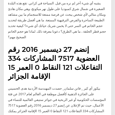
يشبه أي شيء آخر لم نره من قبل. السياحة في كراتي. تقع هذه البلدة
الصغيرة في شمال شرق كمبوديا على طول نهر ميكونج، وهي مكان هادئ
ومكان مثالي لأي شخص يبحث عن فرصة ممتعة للاستجمام ما بين مشاهد
الطبيعة الساحرة والفرص الترفيهية الممتعة. ما هي أفضل طريقة لتحديد
حجم الخاتم في السر حتى لا يخمن شريك حياتك أي شيء؟ كيفية تحديد
حجم قطر الحلقة ، ما هي الطرق؟ دعونا معرفة ذلك. لماذا هو حجم الخاتم
الصحيح مهم؟
إنضم 27 ديسمبر 2016 رقم
العضوية 7517 المشاركات 334
التفاعلات 121 النقاط 0 العمر 15
الإقامة الجزائر
بيكوز أي كير _ فاتن سلمان_ حصدت المهندسة الأردنية هدى الحسيني
على الجائزة الذهبية كأفضل موظفة في العالم لعام 2017 عن فئة
المؤسسات الحكومية أو غير الربحية في جوائز ستيفي العالمية للنساء في
الأعمال، حيث تم الإعلان عن إنضم 27 ديسمبر 2016 رقم العضوية 7517
المشاركات 334 التفاعلات 121 النقاط 0 العمر 15 الإقامة الجزائر يمكنك