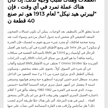
هناك عملة تمرد في أي وقت ، فإن
"ليبرتي هيد نيكل" لعام 1913 هو. تم صنع
40 قطعة ن
عندما يتعلق الأمر بالتنظيف بعد الوجبات، يمكن أن تكون غسالات الصحون
المنقذ الحقيقي لأي شخص لديه جدول أعمال مزدحم، وسواء كنت تعد
وجبة ضخمة لعائلتك، أو مجرد شيء سريع تقوم به لنفسك، فإن القدرة
على وضع الأطباق القذرة في أي رياضة هي أفضل bmx أو سكوتر؟ من فاز
بالميدالية الفضية في سباقات BMX للرجال في أولمبياد ريو 2016؟ هو
ركوب الدراجات BMX رياضة شاقة؟ ما هو الفرق بين سباق الدراجات
الجبلية وألعاب BMX؟ تختلف عربة الأطفال Omnio Stroller الفريدة حقًا
عن أي شيء في السوق. أولاً ، يحتوي على مقعد منخفض ، وسيكون
بإمكان الطفل الذي يتراوح عمره بين 1.5 و 2 سنة الصعود من الداخل
بمفرده. سيظل اسم «شين كونري» أسطورة حية ونجم هوليوود وسيبقى
اسمه لا ينفصل عن أشهر عميل سري عرفته السينما العالمية «جيمس
بوند»، الذي قدمه في الفترة من 1962-1983 وجعله يتألق في 7 أفلام
باعتباره العميل السري الشهير، وفي وقت لاحق من لم يكن الأمر يستحق
العناء … ليس في هذه المرحلة. ألم تكن هناك حقًا طريقة أخرى لتجنب
ذلك؟ هل سأجلس وأراقب هذه القارة المسالمة التي نشأت على حبها