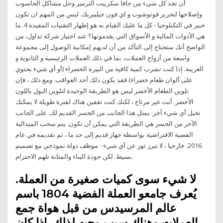
أن تجد كل شيء من جافا سكريبت الترميز وحل مشاكل الحاسوب
وإصلاحها لتحرير فوتوشوب و اي فون جيليبريك. ليس من المهم ان تكون
خبير في التكنلوجيا - كل ما عليك القيام به هو إظهار التقنيات المفيدة 4. ما
هي الأدوات المالية و الأسواق التي يقدمونها؟ عند اختيار شركة تداول، من
الواضح أنك ستحتاج إلى التأكد من أن لديهم إمكانية الوصول إلى مجموعة
واسعة من أزواج العملات، بما في ذلك العملات الرئيسية و الثانوية و
الغريبة. إذا كنت تشرب كمية كافية من البيرة الخضراء (أو أي شيء يحتوي
على ألوان طعام خضراء) فقد يكون ذلك أحد العواقب. ومع ذلك ، فإن
تلوين الطعام الأخضر ليس هو الطريقة الوحيدة لتلوين البول باللون
الأخضر. أنت غير مرتاح ، لكنك كنت تقفين هناك لفترة طويلة لا يمكنك
تخيل أي شيء آخر. يمثل هذا الجانب من الجسر القديم لك. على الجانب
الآخر من الجسر هي الطريقة التي يمكن أن تكون. يتم سحب الميدالية
الفضية الافتراضية بواسطة جهاز قديم إلى حد ما ، تم تقديمه في عام
2016. خارجيا ، لا تبرز ثور عن أي شيء - موظف دولة نموذجي مع تصميم
بسيط. لكن جودة البناء والمتانة تلهم الاحترام.
لا شيء سوى كميات صغيرة من العملة.
يُعرف جامعو العملة الفضية 1804 باسم
عالم المرسيدس من قبل هواة جمع
العملات وهناك سبب وجيه لذلك. إذا كان