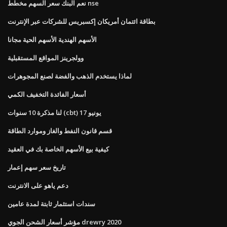
نعم البنك سعر السهم مخطط nse
بطاقة ائتمان أمريكان إكسبريس للشركات عبر الإنترنت
الأسهم الهندية الأسهم الحية مجانا
وولجرينز المواقع المستقبلية
لماذا يستخدم الذهب والفضة لصنع المجوهرات
أسعار الفائدة التخفيف الكمي
لنا مذكرة 10 سنوات (cbt) يونيو 17
قسم قانون النفط والغاز وموارد الطاقة
كيفية بيع الأسهم الخاصة بك في العقيد
تاريخ سعر سهم إعمار
دعم ياهو على الانترنت
سندات استثمار ثابتة لمدة عامين
مؤشر أسعار الشحن الجوي drewry 2020