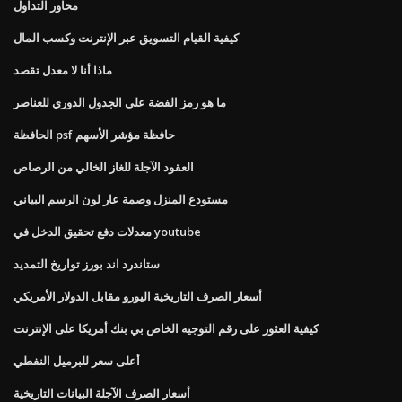
محاور التداول
كيفية القيام التسويق عبر الإنترنت وكسب المال
ماذا أنا لا معدل تقصد
ما هو رمز الفضة على الجدول الدوري للعناصر
الحافظة psf حافظة مؤشر الأسهم
العقود الآجلة للغاز الخالي من الرصاص
مستودع المنزل وصمة عار لون الرسم البياني
معدلات دفع تحقيق الدخل في youtube
ستاندرد اند بورز تواريخ التمديد
أسعار الصرف التاريخية اليورو مقابل الدولار الأمريكي
كيفية العثور على رقم التوجيه الخاص بي بنك أمريكا على الإنترنت
أعلى سعر للبرميل النفطي
أسعار الصرف الآجلة البيانات التاريخية