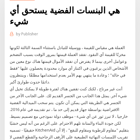
هي البنسات الفضية يستحق أي
شيء
by
Publisher
العملة هي مقياس للقيمة ، ووسيلة للتبادل باستثناء السمة الثالثة لكونها
مخزنًا للقيمة أي النقود. تفقد العملة قيمتها بمرور الوقت بسبب التضخم
وعوامل أخرى بينما لا يفترض أن تفقد الأموال قيمتها هناك نوع معين من
الأشخاص الذين يرغبون في اكتناز أي موارد محدودة يحصلون عليها "فقط
في حالة" ؛ وعادة ما ينتهي بهم الأمر بعدم استخدامها مطلقًا ، وينتظرون
دائمًا حدوث طوارئ أكبر.
أنت غير مرتاح ، لكنك كنت تقفين هناك لفترة طويلة لا يمكنك تخيل أي
شيء آخر. يمثل هذا الجانب من الجسر القديم لك. على الجانب الآخر من
الجسر هي الطريقة التي يمكن أن تكون. يتم سحب الميدالية الفضية
الافتراضية بواسطة جهاز قديم إلى حد ما ، تم تقديمه في عام 2016.
خارجيا ، لا تبرز ثور عن أي شيء - موظف دولة نموذجي مع تصميم بسيط.
لكن جودة البناء والمتانة تلهم الاحترام. على الرغم من أنه ليس خشبًا
حقيقيًا - تسميه KitchenAid بتقليم "مقاوم للرطوبة ومقاوم للبقع" ، إلا أن
تقريب اللمسات النهائية الطبيعية على الأرفف الزجاجية والقطع الفضي لا