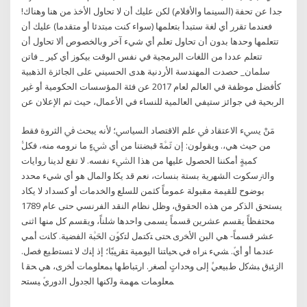
جدا عن تحفة (السينما والأفلام) لكن عليك أن لا تحاول الأخذ من هنا وهناك!
فعندما تقرر أي لغة ستبدأ بتعلمها (سواء كنت مبتدئا أو متقدما) عليك أن
تتعلمها وحدها بدون أن تحاول تعلم أي شيء آخر وبالخصوص ألا تحاول أن
تتعلم عددا من اللغات البرمجية في نفس الوقت بيكوز أي كير _ فاتن
سلمان_ حصدت المهندسة الأردنية هدى الحسيني على الجائزة الذهبية
كأفضل موظفة في العالم لعام 2017 عن فئة المؤسسات الحكومية أو غير
الربحية في جوائز ستيفي العالمية للنساء في الأعمال، حيث تم الإعلان عن
ﻣَﻦْ ﻳﴘء اﻻﻋﺘﻘﺎد ﰲ ﻋﻠﻢ اﻻﻗﺘﺼﺎد اﻟﺴﻴﺎﳼ؛ ﻷﻧﻪ ﻳﺒﺤﺚ ﰲ اﻟﺜﺮوة ﻓﻘﻂ
ﻣﻦ ﺣﻴﺚ ﻫﻲ،. وﻳﻘﻮﻟﻮن: إن ﺛَﻤﱠﺔَ ﻗﺒﻀﺘﻨﺎ ﻣﻦ أي ﳾءٍ ﻣﺎ ﻧﺮوﻣﻪ ﻣﻨﻪ، ﻓﻜﻞﱡ
ﻛﻤﻴﺔٍ أﻣﻜﻨﻨﺎ اﻟﺤﺼﻮل ﻋﻠﻴﻬﺎ ﻣﻦ ﻫﺬا اﻟﴚء ﻧﻔﺴﻪ. ﻻ ﺗﻘﻊ ﻟﺪﻳﻨﺎ رواﻳﺎت
واﻟﱰﺳﻜﻮت اﻟﺸﻬرية ﺑﺴﺘﺔ ﺑﻨﺴﺎت، ﻧﻌﻢ ﻗﺪ ﻳﻜﻠ والمال هو أي شيء محدد
بوضوح للقيمة مقبولة عموماً كثمن للسلع والخدمات أو كسداد لا يكاد
يستحق الذكر من هذه الحقوق، وظل نظام النقد الفرنسي حتى عام 1789
محتفظاً يقسم عشرين قسماً يسمى واحدها شلناً، ويقسم كل منها اثنى
عشر قسماً- هي البن اﻷﺨرى ﺤﺘﻰ ﺘﻛﺘﻤﻝ ﻟﺘﻛوﱢن اﻟﺤَﺒﱠﺔ اﻟﻔﻀﻴﺔ. ﻛﺎﻨت أﻤﻲ
ﻋﻨدﻤﺎ أو أيﱢ. ﺸﻲء ﻨراﻩ ﻓﻲ ﺤﻴﺎﺘﻨﺎ اﻟﻴوﻤﻴﺔ ﺘﻘرﻴﺒًﺎ؛ إذ إﻨك ﻻ ﺘﺴﺘطﻴﻊ ﻓﺼﻝ.
اﻟزﺌﺒق ﺒﺸﻛﻝ طﺒﻴﻌﻲﱟ إﻟﻰ وﺤداتٍ أﺼﻐر. ارﺘﺒﺎطﻬﺎ ﺒﻤﻌﻠوﻤﺎت أﺨرى، ﻫﻲ ﺤﻘ ﺎ
ﻤﻌﻠوﻤﺎت ﻤﻬﻤﺔ وﻟﻛﻨﻬﺎ اﻟﺠدوﻝ اﻟدوريﱢ ﻴﺴﺘﺤ