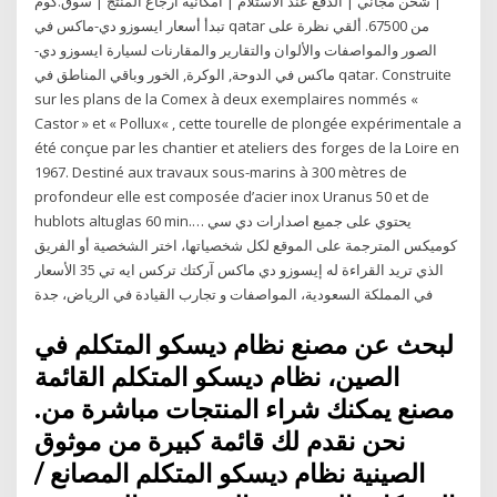
| شحن مجاني | الدفع عند الاستلام | امكانية ارجاع المنتج | سوق.كوم
تبدأ أسعار ايسوزو دي-ماكس في qatar من 67500. ألقي نظرة على
الصور والمواصفات والألوان والتقارير والمقارنات لسيارة ايسوزو دي-
ماكس في الدوحة, الوكرة, الخور وباقي المناطق في qatar. Construite
sur les plans de la Comex à deux exemplaires nommés «
Castor » et « Pollux« , cette tourelle de plongée expérimentale a
été conçue par les chantier et ateliers des forges de la Loire en
1967. Destiné aux travaux sous-marins à 300 mètres de
profondeur elle est composée d’acier inox Uranus 50 et de
hublots altuglas 60 min.… يحتوي على جميع اصدارات دي سي
كوميكس المترجمة على الموقع لكل شخصياتها، اختر الشخصية أو الفريق
الذي تريد القراءة له إيسوزو دي ماكس آركتك تركس ايه تي 35 الأسعار
في المملكة السعودية، المواصفات و تجارب القيادة في الرياض، جدة
لبحث عن مصنع نظام ديسكو المتكلم في
الصين، نظام ديسكو المتكلم القائمة
مصنع يمكنك شراء المنتجات مباشرة من.
نحن نقدم لك قائمة كبيرة من موثوق
الصينية نظام ديسكو المتكلم المصانع /