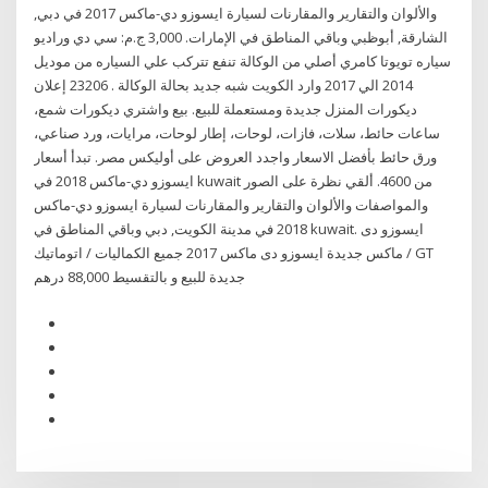
والألوان والتقارير والمقارنات لسيارة ايسوزو دي-ماكس 2017 في دبي,
الشارقة, أبوظبي وباقي المناطق في الإمارات. 3,000 ج.م: سي دي وراديو
سياره تويوتا كامري أصلي من الوكالة تنفع تتركب علي السياره من موديل
2014 الي 2017 وارد الكويت شبه جديد بحالة الوكالة . 23206 إعلان
ديكورات المنزل جديدة ومستعملة للبيع. بيع واشتري ديكورات شمع،
ساعات حائط، سلات، فازات، لوحات، إطار لوحات، مرايات، ورد صناعي،
ورق حائط بأفضل الاسعار واجدد العروض على أوليكس مصر. تبدأ أسعار
ايسوزو دي-ماكس 2018 في kuwait من 4600. ألقي نظرة على الصور
والمواصفات والألوان والتقارير والمقارنات لسيارة ايسوزو دي-ماكس
2018 في مدينة الكويت, دبي وباقي المناطق في kuwait. ايسوزو دى
ماكس جديدة ايسوزو دى ماكس 2017 جميع الكماليات / اتوماتيك / GT
جديدة للبيع و بالتقسيط 88,000 درهم