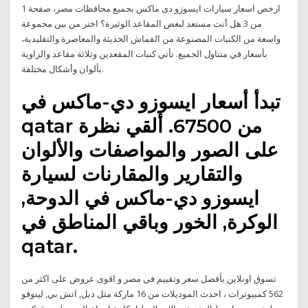
ارخص اسعار سيارات ايسوزو دى ماكس بجميع محافظات مصر، صفحة 1
من 3 هل أنت مستعد لبعض المقاعد الوثيرة؟ اختر من بين مجموعة
واسعة من الكنبات المصنوعة من القماش الحديثة والمعاصرة والتقليدية،
بأسعار في متناول الجميع. تأتي كنبات المقعدين وثلاثة مقاعد والزاوية
بألوان وأشكال مختلفة.
تبدأ أسعار ايسوزو دي-ماكس في
qatar من 67500. ألقي نظرة
على الصور والمواصفات والألوان
والتقارير والمقارنات لسيارة
ايسوزو دي-ماكس في الدوحة,
الوكرة, الخور وباقي المناطق في
qatar.
تسوق اونلاين بأفضل سعر وتقييم في مصر و اقوى عروض على اكثر من
562 كمبيوترات ، احدث الموديلات من 16 ماركة مثل ديل, اتش بي, لينوفو