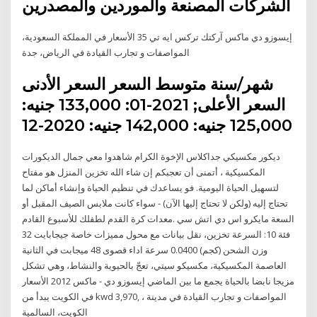
الشركات المصنعة والموردين والمصدرين
إيسوزو دي ماكس آركتك تركس ايه تي 35 الأسعار في المملكة السعودية،
المواصفات و تجارب القيادة في الرياض، جدة
شهر/سنة متوسط السعر السعر الأدنى
السعر الأعلى; 2021-01: 133,000 جنيه:
125,000 جنيه: 142,000 جنيه: 2020-12
ديكور مكسيكي جداكلاس الإخوة الكرام شاهدوا معي جمال الديكورات
المكسيكية ، أتمنى أن تعجبكم إن شاء الله تخزين المنزل هو مفتاح
لتسهيل الحياة اليومية. فو يساعدك في تنظيم الحياة وإنشاء أماكن لما
تحتاج إليه (ولكن لا تحتاج إليها الآن) - سواء كانت ملابس الصيف المقبل أو
معدات كرة القدم لطفلك للأسبوع القادم. ‎مايكرو اس دي اتش سي‎ السعة
‎32 جيجابايت‎ مميزات خاصة ‎تخزين، نقل بيانات مع محول‎ السرعة ‎فئة 10:
سرعة اداء قصوى 48 ميجابت في الثانية‎ وزن الشحن (كجم) 0.0400
العاصمة المكسيكية، مكسيكو سيتي، تعجّ بالحيوية والنشاط، وهي تشكل
مزيجا نابضا بالحياة يجمع ما بين الماضي إيسوزو دي - ماكس 2012 الأسعار
في الكويت يبدأ من kwd 3,970, ، المواصفات و تجارب القيادة في مدينة
الكويت، السالمية