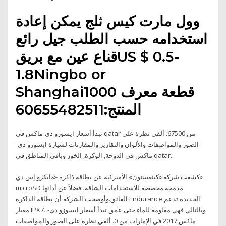
وول مارت كيس ثلج يمكن إعادة
استخدامه حسب الطلب جيل رائع
قناع عين مع بريقUS $ 0.5-
1.8Ningbo or
Shanghai1000 قطعة معرف
المنتج:60655482511
تبدأ أسعار ايسوزو دي-ماكس في qatar من 67500. ألقي نظرة على
الصور والمواصفات والألوان والتقارير والمقارنات لسيارة ايسوزو دي-
ماكس في الدوحة, الوكرة, الخور وباقي المناطق في qatar.
كشفت شركة «كينغستون» الأميركية عن بطاقة ذاكرة «مايكرو إس دي»
microSD مدمجة مخصصة للاستخدامات الشاقة، فضلاً عن أدائها
الفائق.وأوضحت الشركة أن بطاقة الذاكرة Endurance الجديدة تدعم
معيار IPX7، وبالتالي فهي مقاومة للماء حتى عمق تبدأ أسعار ايسوزو دي-
ماكس 2017 في الإمارات من 0. ألقي نظرة على الصور والمواصفات