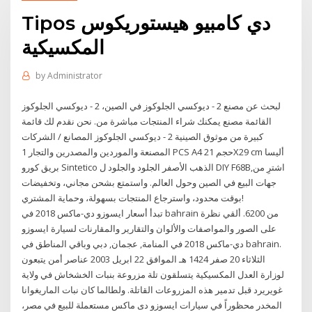
Tipos دي كامبيو هيستوريكوس
المكسيكية
by
Administrator
لبحث عن مصنع 2 - ديوكسي الجلوكوز في الصين، 2 - ديوكسي الجلوكوز
القائمة مصنع يمكنك شراء المنتجات مباشرة من. نحن نقدم لك قائمة
كبيرة من موثوق الصينية 2 - ديوكسي الجلوكوز المصانع / الشركات
المصنعة والموردين والمصدرين والتجار 1 PCS A4 حجم 21X29 cm أليسا
بريق كورو Sintetico الذهب الأصفر الجلود والجلود ل DIY F68B,اشترِ من
جهات البيع في الصين وحول العالم. واستمتع بشحن مجاني، وتخفيضات
بوقت محدود، واسترجاع المنتجات بسهولة، وحماية المشتري!
تبدأ أسعار ايسوزو دي-ماكس 2018 في bahrain من 6200. ألقي نظرة
على الصور والمواصفات والألوان والتقارير والمقارنات لسيارة ايسوزو
دي-ماكس 2018 في المنامة, عجمان, دبي وباقي المناطق في bahrain.
الثلاثاء 20 صفر 1424 هـ الموافق 22 ابريل 2003 عناصر أمن يتبعون
لوزارة العدل المكسيكية يتسلقون تلة مزروعة بنبات الخشخاش في ولاية
غويريرد قبل تدمير هذه المزروعات القاتلة. ولطالما كان نبات الماريغوانا
المخدر محظوراً في سيارات ايسوزو دى ماكس مستعملة للبيع في مصر،