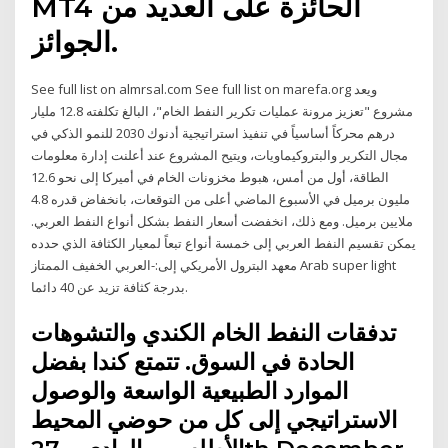
MT4 الحائزة على العديد من
الجوائز.
See full list on almrsal.com See full list on marefa.org ويعد
مشروع "تعزيز مرونة عمليات تكرير النفط الخام"، البالغ تكلفته 12.8 مليار
درهم محركاً أساسياً في تنفيذ استراتيجية أدنوك 2030 للنمو الذكي في
مجال التكرير والبتروكيماويات، ويتيح المشروع عند أعلنت إدارة معلومات
الطاقة، أول من أمس، هبوط مخزونات الخام في أميركا إلى نحو 12.6
مليون برميل في الأسبوع الماضي أعلى من التوقعات، بانخفاض قدره 4.8
ملايين برميل. ومع ذلك، انخفضت أسعار النفط بشكل أنواع النفط العربي.
يمكن تقسيم النفط العربي إلى خمسة أنواع تبعاً لمعيار الكثافة الذي حدده
معهد البترول الأمريكي إلى:-العربي الخفيف الممتاز Arab super light
بدرجة كثافة تزيد عن 40 دائما.
تدفقات النفط الخام الكندي والتشوهات
الحادة في السوق. تتمتع كندا بفضل
الموارد الطبيعية الواسعة والوصول
الاستراتيجي إلى كل من حوضي المحيط