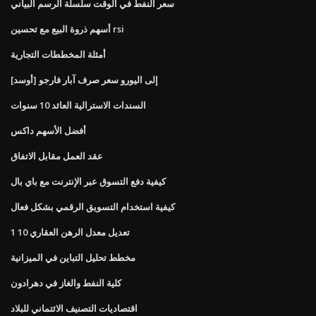
سعر النفط في الوقت سلسلة الرسم البياني
أسهم ذروة البيع مع تحسين rsi
أمثلة المخططات التجارية
[أوسد] إلى اليورو سعر صرف آبار فارجو
السندات الاسترالية العائد 10 سنوات
أفضل الأسهم داكس
عقد العمل مقابل الاتفاق
كيفية دفع التسوق عبر الإنترنت مع باي بال
كيفية استخدام التسويق الرقمي بشكل فعال
تعديل معدل الرهن العقاري 10 1
مخطط تحليل التباين في الميزانية
كلية النفط والغاز في دهرادون
اقتصاديات التصنيف الائتماني للبلاد