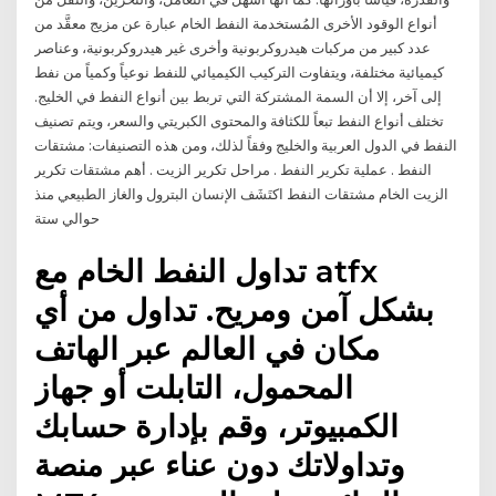
أنواع الوقود الأخرى المُستخدمة النفط الخام عبارة عن مزيج معقَّد من
عدد كبير من مركبات هيدروكربونية وأخرى غير هيدروكربونية، وعناصر
كيميائية مختلفة، ويتفاوت التركيب الكيميائي للنفط نوعياً وكمياً من نفط
إلى آخر، إلا أن السمة المشتركة التي تربط بين أنواع النفط في الخليج.
تختلف أنواع النفط تبعاً للكثافة والمحتوى الكبريتي والسعر، ويتم تصنيف
النفط في الدول العربية والخليج وفقاً لذلك، ومن هذه التصنيفات: مشتقات
النفط . عملية تكرير النفط . مراحل تكرير الزيت . أهم مشتقات تكرير
الزيت الخام مشتقات النفط اكتَشَف الإنسان البترول والغاز الطبيعي منذ
حوالي ستة
تداول النفط الخام مع atfx
بشكل آمن ومريح. تداول من أي
مكان في العالم عبر الهاتف
المحمول، التابلت أو جهاز
الكمبيوتر، وقم بإدارة حسابك
وتداولاتك دون عناء عبر منصة