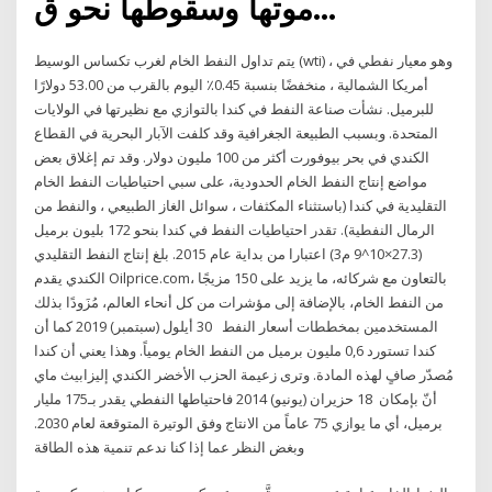
موتها وسقوطها نحو ق…
يتم تداول النفط الخام لغرب تكساس الوسيط (wti) ، وهو معيار نفطي في
أمريكا الشمالية ، منخفضًا بنسبة 0.45٪ اليوم بالقرب من 53.00 دولارًا
للبرميل. نشأت صناعة النفط في كندا بالتوازي مع نظيرتها في الولايات
المتحدة. وبسبب الطبيعة الجغرافية وقد كلفت الآبار البحرية في القطاع
الكندي في بحر بيوفورت أكثر من 100 مليون دولار. وقد تم إغلاق بعض
مواضع إنتاج النفط الخام الحدودية، على سبي احتياطيات النفط الخام
التقليدية في كندا (باستثناء المكثفات ، سوائل الغاز الطبيعي ، والنفط من
الرمال النفطية). تقدر احتياطيات النفط في كندا بنحو 172 بليون برميل
(27.3×10^9 م3) اعتبارا من بداية عام 2015. بلغ إنتاج النفط التقليدي
الكندي يقدم Oilprice.com، بالتعاون مع شركائه، ما يزيد على 150 مزيجًا
من النفط الخام، بالإضافة إلى مؤشرات من كل أنحاء العالم، مُزَودًا بذلك
المستخدمين بمخططات أسعار النفط 30 أيلول (سبتمبر) 2019 كما أن
كندا تستورد 0,6 مليون برميل من النفط الخام يومياً. وهذا يعني أن كندا
مُصدّر صافٍ لهذه المادة. وترى زعيمة الحزب الأخضر الكندي إليزابيث ماي
أنّ بإمكان 18 حزيران (يونيو) 2014 فاحتياطها النفطي يقدر بـ175 مليار
برميل، أي ما يوازي 75 عاماً من الانتاج وفق الوتيرة المتوقعة لعام 2030.
وبغض النظر عما إذا كنا ندعم تنمية هذه الطاقة