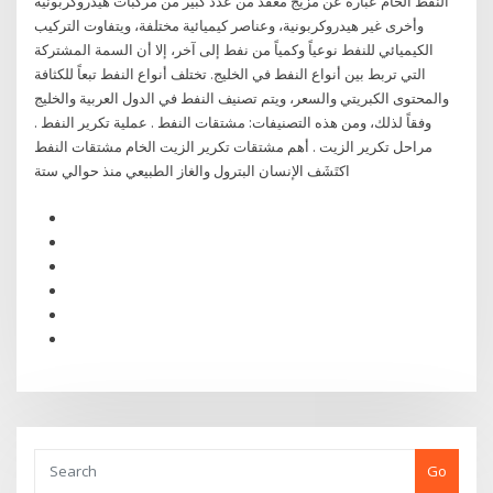
النفط الخام عبارة عن مزيج معقَّد من عدد كبير من مركبات هيدروكربونية
وأخرى غير هيدروكربونية، وعناصر كيميائية مختلفة، ويتفاوت التركيب
الكيميائي للنفط نوعياً وكمياً من نفط إلى آخر، إلا أن السمة المشتركة
التي تربط بين أنواع النفط في الخليج. تختلف أنواع النفط تبعاً للكثافة
والمحتوى الكبريتي والسعر، ويتم تصنيف النفط في الدول العربية والخليج
وفقاً لذلك، ومن هذه التصنيفات: مشتقات النفط . عملية تكرير النفط .
مراحل تكرير الزيت . أهم مشتقات تكرير الزيت الخام مشتقات النفط
اكتَشَف الإنسان البترول والغاز الطبيعي منذ حوالي ستة
Go