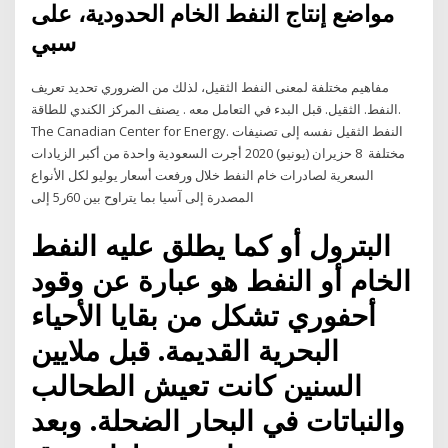
مواضع إنتاج النفط الخام الحدودية، على
سبي
ﻣﻔﺎﻫﻴﻢ ﻣﺨﺘﻠﻔﺔ ﻟﻤﻌﻨﻰ ﺍﻟﻨﻔﻂ ﺍﻟﺜﻘﻴﻞ، ﻟﺬﻟﻚ ﻣﻦ ﺍﻟﻀﺮﻭﺭﻱ ﺗﺤﺪﻳﺪ ﺗﻌﺮﻳﻒ
ﺍﻟﻨﻔﻂ. ﺍﻟﺜﻘﻴﻞ. ﻗﺒﻞ ﺍﻟﺒﺪء ﻓﻲ ﺍﻟﺘﻌﺎﻣﻞ ﻣﻌﻪ . ﻳﺼﻨﻒ ﺍﻟﻤﺮﻛﺰ ﺍﻟﻜﻨﺪﻱ ﻟﻠﻄﺎﻗﺔ.
The Canadian Center for Energy. ﺍﻟﻨﻔﻂ ﺍﻟﺜﻘﻴﻞ ﻧﻔﺴﻪ ﺇﻟﻰ ﺗﺼﻨﻴﻔﺎﺕ
ﻣﺨﺘﻠﻔﺔ 8 حزيران (يونيو) 2020 أجرت السعودية واحدة من أكبر الزيادات
السعرية لصادرات خام النفط خلال ورفعت أسعار يوليو لكل الأنواع
المصدرة إلى آسيا بما يتراوح بين 60ر5 إلى
البترول أو كما يطلق عليه النفط
الخام أو النفط هو عبارة عن وقود
أحفوري تشكل من بقايا الأحياء
البحرية القديمة. قبل ملايين
السنين كانت تعيش الطحالب
والنباتات في البحار الضحلة. وبعد