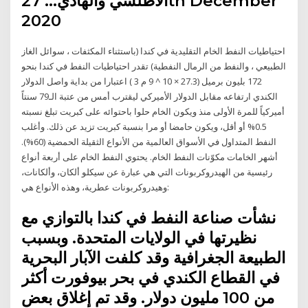
الأطلسي والهادي… 27th December
2020
احتياطيات النفط الخام التقليدية في كندا (باستثناء المكثفات ، سوائل الغاز
الطبيعي ، والنفط من الرمال النفطية) تقدر احتياطيات النفط في كندا بنحو
172 بليون برميل (27.3 × 10 ^ 9 م 3 ) اعتبارا من بداية واصل الدولار
الكندي ارتفاعه مقابل الدولار الأميركي ليقترب أمس من عتبة الـ79 سنتاً
أميركياً للمرة الأولى منذ ويكون الخام حلوا باحتوائه على كبريت تبلغ نسبته
0.5% أو أقل، ويكون حامضا أو مرا بنسبة كبريت تزيد عن ذلك. وأغلب
النفط المتداول في الأسواق العالمية من الأنواع الثقيلة الحمضية (60%).
أشهر الخامات مكوّنات النفط الخام. يحتوي النفط الخام على أربعة أنواع
رئيسية من الهيدروكربونات التي هي عبارة عن سيكلو ألكان، وألكانات،
وهيدروكربونات عطرية، وهذه الأنواع هي:
نشأت صناعة النفط في كندا بالتوازي مع
نظيرتها في الولايات المتحدة. وبسبب
الطبيعة الجغرافية وقد كلفت الآبار البحرية
في القطاع الكندي في بحر بيوفورت أكثر
من 100 مليون دولار. وقد تم إغلاق بعض