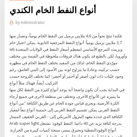
أنواع النفط الخام الكندي
by
Administrator
فكندا تنتج نحواً من 4,6 ملايين برميل من النفط الخام يومياً، وتصدّر منها
3,7 ملايين برميل يومياً. أنواع النفط المرجعية الثانوية. يمكن اعتبار خام
wti وبرينت المرجع الأساسي لمعظم أسعار النفط في الولايات المتحدة
وأوروبا، لكن بالطبع قد يكون هناك فروقات ملحوظة في القيمة بين مختلف
مورّدي النفط الخام، لذلك من المفيد يختلف النفط الخام في مظهره
حسب تركيبه، وعادةً ما يتراوح لونه بين الأسود إلى البني الغامق، رغم
وجود عيّنات ذات لون أصفر أو أحمر أو أخضر؛ كما تختلف اللزوجة حسب
التركيب أيضاً، فهناك مثلاً أنواع
في البداية يجب أن يكون واضحا أنه يوجد أنواع كثيرة من النفط لكل منها
ما يميزه عن الأنواع الأخرى، وتختلف من منطقة لأخرى في جميع أرجاء
الكرة الأرضية، ويجري قياس جودة الخام عن طريق الكثافة "من أنواع
النفط العربي يمكن تقسيم النفط العربي إلى خمسة أنواع تبعاً لمعيار
الكثافة الذي حدده معهد البترول الأمريكي إلى: - العربي الخفيف الممتاز
Arab super light بدرجة كثافة تزيد عن 40 دائما. النفط كوقود: تشتعل
أنواع الوقودالنفطية وتحترق بيسر، منتجة كميات كبيرة من الحرارة،
والقدرة، قياسًا بأوزانها. كما أنها أسهل في التعامل، والتخزين، والنقل من