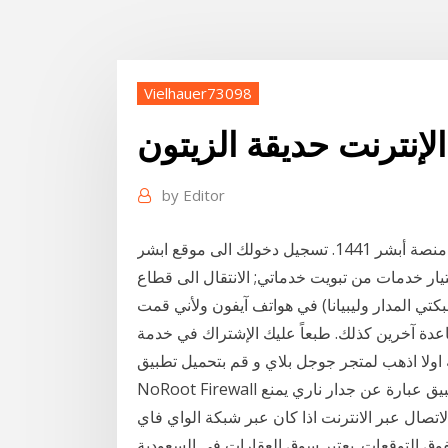
Vielhauer73098
الإنترنت حديقة الزيتون
by
Editor
كيفية تسجيل المواليد الجدد عبر منصة أبشر 1441. تسجيل دخولك الى موقع ابشر absher.sa عن طريق
يار خدمات من تبويت خدماتي; الانتقال الى قطاع
كتي المدار وليبيانا) في هواتف آيفون ولأني قمت
اعدة آخرين كذلك. طبعاً عليك الإشتراك في خدمة
 اولا اذهب لمتجر جوجل بلاي و قم بتحميل تطبيق
NoRoot Firewall تطبيق مجاني ولا يحتاج الى روت و خفيف للغاية , هذا التطبيق عبارة عن جدار ناري يمنع
تصال عبر الانترنت اذا كان عبر شبكة الواي فاي
وق التوقعات. يعتبر سوق العقارات في السعودية