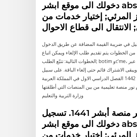
دخولك الى موقع ابشر absher.sa عن طريق إدخال إسم
 المرئي; إختيار خدمات من
الانتقال الى قطاع الاحوال
سجيل في ضريبة القيمة المضافة عن طريق الدخول
 من الخطوات يتم تقديم طلب الإلغاء ويمكن اتباع
الخطوات التالية: تتبّع الطلب; botim وc’me، يجب عليك الاشتراك في باقات المكالمات الصوتية والمرئية عبر
رة، ويبقى الاشتراك قائم حتى إلغاء الباقة. على سبيل
المثال كيفية معرفة نتائج الطلاب عبر نظام نور برقم الهوية 1442 الفصل الدراسي الاول في المملكة العربية
م نور منصة تعليمية من بين المنصات التي أطلقتها
وزارة التربية والتعليم
كيفية تسجيل المواليد الجدد عبر منصة أبشر 1441. تسجيل
دخولك الى موقع ابشر absher.sa عن طريق إدخال إسم
 المرئي; إختيار خدمات من