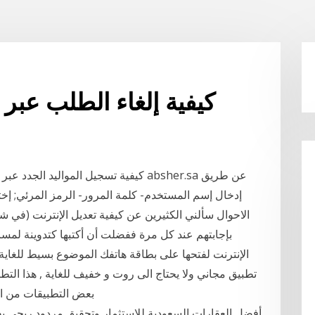
كيفية إلغاء الطلب عبر 
إدخال إسم المستخدم- كلمة المرور- الرمز المرئي; إخت
الاحوال سألني الكثيرين عن كيفية تعديل الإنترنت (في شب
بإجابتهم عند كل مرة ففضلت أن أكتبها كتدوينة لمس
الإنترنت لفتحها على بطاقة هاتفك الموضوع بسيط للغاية
بعض التطبيقات من الا
أفضل العقارات السعودية للإستثمار وتحقيق مردود ربحي يف