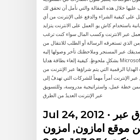
ليها خلال هذه المقالة والتي نأمل أن تحقق لك
 على كيفية الشراء والدفع على الإنترنت من أي
ية باستخدام كاش يو. العمل على الانترنت يتزايد
ليك أكثر من 33 طريقة مجدية للعمل عبر الانترنت وكسب المال سواء كنت ترغب
ن الذي تستغرقه الرسالة أو الطلب للانتقال من
صديقك عبر المسنجر وملاحظتك تأخر وصولها إليه
بشكلٍ ملحوظٍ. كيفية إلغاء بطاقة هدايا Microsoft Store. حدد إلغاء > تأكيد لإلغاء الطلب واسترداد المبلغ
رقمية التي يتم شراؤها عبر الإنترنت من Microsoft. لا يسري هذا
عبر الإنترنت أمراً مهماً للشركات التي تهدفُ إلى
 ضمن خطة عمل، واستراتيجية مدروسة، وللتسويق
عبر الإنترنت العديدُ من الطرق
Jul 24, 2012 · شرح طريقة الشراء والتسوق عبر
وقع امازون, امزون - Duration: