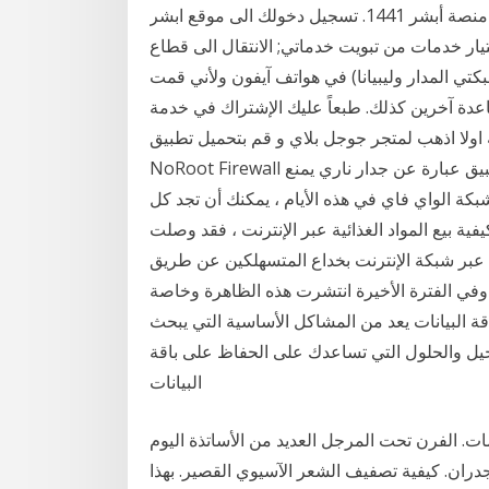
كيفية تسجيل المواليد الجدد عبر منصة أبشر 1441. تسجيل دخولك الى موقع ابشر absher.sa عن طريق
يار خدمات من تبويت خدماتي; الانتقال الى قطاع
كتي المدار وليبيانا) في هواتف آيفون ولأني قمت
اعدة آخرين كذلك. طبعاً عليك الإشتراك في خدمة
 اولا اذهب لمتجر جوجل بلاي و قم بتحميل تطبيق
NoRoot Firewall تطبيق مجاني ولا يحتاج الى روت و خفيف للغاية , هذا التطبيق عبارة عن جدار ناري يمنع
بكة الواي فاي في هذه الأيام ، يمكنك أن تجد كل
ية بيع المواد الغذائية عبر الإنترنت ، فقد وصلت
عبر شبكة الإنترنت بخداع المتسهلكين عن طريق
 وفي الفترة الأخيرة انتشرت هذه الظاهرة وخاصة
ة البيانات يعد من المشاكل الأساسية التي يبحث
يل والحلول التي تساعدك على الحفاظ على باقة
البيانات
. الفرن تحت المرجل العديد من الأساتذة اليوم
ران. كيفية تصفيف الشعر الآسيوي القصير. بهذا