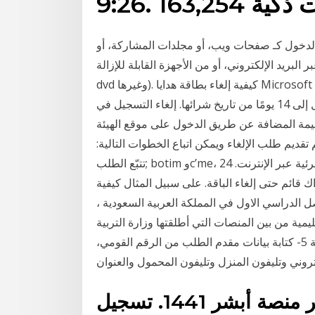
لدخول كـ صفحات ويب، أو مجلدات المشاركة، أو
 البريد الإلكتروني، أو من الأجهزة القابلة للإزالة (usb والأقراص الخارجية والأقراص المضغوطة وأقراص
dvd وغيرها). كيفية إلغاء بطاقة هدايا Microsoft Store. إذا لم يتم الحصول على بطاقة هدايا رقمية، فيمكنك
إلغاء البطاقة والحصول على المبلغ المسترد في مدة تصل إلى 14 يومًا من تاريخ شرائها. إلغاء التسجيل في
قيمة المضافة عن طريق الدخول على موقع الهيئة
تقديم طلب الإلغاء ويمكن اتباع الخطوات التالية:
تتبّع الطلب; botim وc’me، يجب عليك الاشتراك في باقات المكالمات الصوتية والمرئية عبر الإنترنت. 24
قائم حتى إلغاء الباقة. على سبيل المثال كيفية
ئج الطلاب عبر نظام نور برقم الهوية 1442 الفصل الدراسي الاول في المملكة العربية السعودية ،
يمية من بين المنصات التي أطلقتها وزارة التربية
والتعليم كيفية استخراج شهادة ميلاد عبر بوابة وزارة الداخلية 5- كتابة بيانات مقدم الطلب من الرقم القومي،
كيفية تسجيل المواليد الجدد عبر منصة أبشر 1441. تسجيل