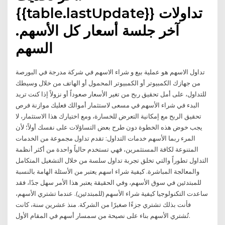
{{table.lastUpdate}} تداولات
آخر جلسة أسعار كل الأسهم.
السهم
تداول الاسهم هو عملية بيع و شراء الاسهم في شركة مدرجة في البورصة
من جهازك الكمبيوتر أو الكمبيوتر المحمول أو الهاتف من خلال وسيطك
للتداول، على أمل تحقيق ربح من تغير الأسعار صعوداً أو نزولاً إذا كنت تريد
البدء في شراء الأسهم في مسعى لاستثمار أموالك فعليك موازنة فرص
تحقيق الربح مع إمكانية التعرض للخسارة، ومع اختيارك هذا الاستثمار، لا
يجب خوض هذه الخطوة دون طرح بعض التساؤلات على نفسك أولاً؛ لأن
المرء ربما الأسهم خدمات التداول: تقدم تداول مجموعة من الخدمات
المتنوعة لكافة المستثمرين، فهي تستخدم حالياً واحدة من أكثر أنظمة
التداول تطوراً والتي تخلق تجربة تداول سلسة من خلال التشغيل المتكامل
والمعالجة المباشرة. كيفية شراء اسهم يعتبر من الأسئلة الهامة بالنسبة
للمبتدئين في سوق الأسهم، وفي الحقيقة يعتبر هذا الأمر سهل جدًا، فقد
ساعدت التكنولوجيا كيفية شراء الأسهم (للمبتدئين). عندما تشتري الأسهم،
فأنت بذلك تشتري جزءًا صغيرًا من الشركة. منذ عشرين سنة، كانت
تُشتري الأسهم بناء على نصيحة من سمسار أسهم في المقام الأول.