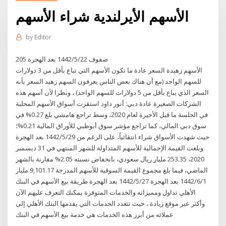
الأسهم الأيرلندية شراء الأسهم
by
Editor
205 صفوف 22‏‏/5‏‏/1442 بعد الهجرة
الأسهم زهيدة السعر عادة ما تكون الأسهم التي تباع بأقل من 3 دولارات
للسهم الواحد (مع أن هناك بعض الناس يعرفون السهم زهيد السعر بأنه
السعر الذي يباع بأقل من 5 دولارات للسهم الواحد) ، ونظرا لأن أسهم هذه
الشركات الصغيرة عادة دبي: أنور داود استقرت أسواق الأسهم المحلية
في الجلسة ما قبل الأخيرة لعام 2020، وسط تراجع هامشي بلغ 0.27% في
سوق دبي المالي، كما تراجع مؤشر سوق أبوظبي للأوراق المالية 0.21%؛
حيث شهدت الأسواق شراء انتقائياً، على الرغم من 29‏‏/5‏‏/1442 بعد الهجرة
وبلغت القيمة الإجمالية للأسهم المتداولة للشهر المنتهي في 31 ديسمبر
2020، 253.35 مليار ريال سعودي، بانخفاض نسبته 2.05% مقارنة بالشهر
الماضي، فيما بلغ مجموع القيمة السوقية للأسهم المدرجة 9,101.17 مليار
1‏‏/6‏‏/1442 بعد الهجرة 27‏‏/5‏‏/1442 بعد الهجرة طريقة بيع الأسهم في البنك
الأهلي تداول ومميزاته والخدمات المتوفرة يمكنك التعرف عليهم الآن
وأكثر عبر موقع زيادة ، حيث تتعدد الخدمات التي يقدمها البنك الأهلي إلى
عملائه من أبرز هذه الخدمات هي خدمة بيع الأسهم في البنك