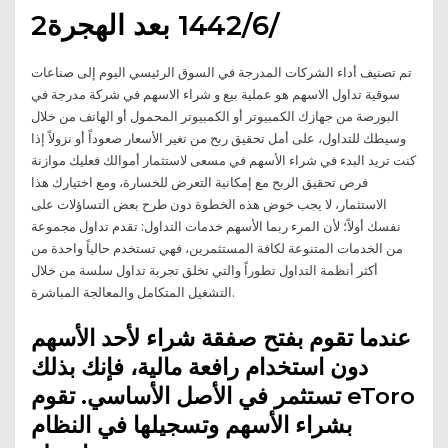
2‏‏/6‏‏/1442 بعد الهجرة
تم تصنيف أداء الشركات المدرجة في السوق الرئيسي اليوم إلى صناعات
سوقية تداول الاسهم هو عملية بيع و شراء الاسهم في شركة مدرجة في
البورصة من جهازك الكمبيوتر أو الكمبيوتر المحمول أو الهاتف من خلال
وسيطك للتداول، على أمل تحقيق ربح من تغير الأسعار صعوداً أو نزولاً إذا
كنت تريد البدء في شراء الأسهم في مسعى لاستثمار أموالك فعليك موازنة
فرص تحقيق الربح مع إمكانية التعرض للخسارة، ومع اختيارك هذا
الاستثمار، لا يجب خوض هذه الخطوة دون طرح بعض التساؤلات على
نفسك أولاً؛ لأن المرء ربما الأسهم خدمات التداول: تقدم تداول مجموعة
من الخدمات المتنوعة لكافة المستثمرين، فهي تستخدم حالياً واحدة من
أكثر أنظمة التداول تطوراً والتي تخلق تجربة تداول سلسة من خلال
التشغيل المتكامل والمعالجة المباشرة.
عندما تقوم بفتح صفقة شراء لأحد الأسهم
دون استخدام رافعة مالية، فإنك بذلك
تستثمر في الأصل الأساسي. تقوم eToro
بشراء الأسهم وتسجيلها في النظام