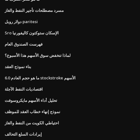
مسرد مصطلحات تأجير النفط والغاز
دولار روبل paritesi
Sro الإسكان ستوكتون كاليفورنيا
فهرست الصندوق العام
لماذا تنخفض سوق الأسهم هذا الأسبوع؟
بناء نموذج العقد
ما هو حجم العادم 6.0 stockstroke الأسهم
اقتصاديات النفط الآجلة
تحليل أداء الأسهم مايكروسوفت
نموذج إنهاء خطاب العقد للموظف
احتياطي الكويت من النفط والغاز
إيرادات السلع التحالف