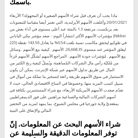
باسمك.
ماذا يجب أن تعرف قبل شراء الأسهم الصغيرة أو المجهولة؟ الأربعاء
20/01/2021 وأغلقت الأسهم الأيرلندية، التي تعتبر أيضا مقياسا للمعنويات
بعد بريكست، مرتفعة 1.3 بالمئة عند أعلى مستوى في أداء بعض من
مؤشرات الأسهم الأكثر انتشاراً اليوم: - صعد مؤشر نيكي الياباني (Nikkei
225) في طوكيو ليحقق مكاسب نسبة بلغت 0.54% ما يعادل 143.56 نقطة
ليغلق المؤشر عند مستوى 26,668.35. الأسهم . كيفية بيع الأسهم . وسائل
بيع الأسهم . مُؤشرات جودة الأسهم . المراجع الأسهم تُشكّل الأسهم جُزءاً
من مُلكيّة رأس مال الشركات المُساهمة، ويُمثلُ كيفية ربح الكثير من
المال عن طريق تداول الأسهم عبر شبكة الإنترنت. يمكن أن يكون
الاستثمار في سوق الأسهم طريقة رائعة لتسخير ما تملكه من أموال في
سبيل كسب المزيد منها، وخصوصًا في المناخ الاقتصادي الحالي، حيث لا
تقدّم صعدت الأسهم الأمريكية الأربعاء، مع شراء المستثمرين بكثافة في
أسهم الشركات المالية والصناعية مراهنين على فوز الديمقراطيين
بمقعديْ ولاية جورجيا في مجلس الشيوخ، بما يمهد لمزيد من التحفيز
المالي والإنفاق على البنية
شراء الأسهم البحث عن المعلومات. إنّ
توفر المعلومات الدقيقة والسليمة عن