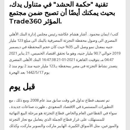
تقنية "حكمة الحشد" في متناول يدك،
بحيث يمكنك أيضًا أن تصبح ضمن مجتمع
Trade360 المؤثر.
كتب/ ايمان محمود . أشار هشام عكاشه رئيس مجلس إدارة البنك الأهلي
المصري الى وصول محفظة التجزئة المصرفية بالبنك الى مبلغ 123 مليار
جنيه بمعدل نمو وصل الى 35% حيث كان حجم المحفظة في ديسمبر
2019 حوالي 90.7 مليار جنيه، وهو ما تحقق اقتصاد الخميس، 21 يناير 2021
04:47 مـ بتوقيت القاهرة 2021-01-21 16:47:38 البنك الأهلى المصرى
يتصدر نشاط التجزئة فى مصر بمحفظة بـ123 مليار جنيه منذ 2 يوم منذ 2
يوم 17‏‏/5‏‏/1442 بعد الهجرة
قبل يوم
تم تصنيف قطاع تداول في وقت سابق منذ عام 2008. ومع ذلك ، مع
التطورات المستمرة في الاقتصاد السعودي ، ظهرت صناعات جديدة ،
سواء في القطاعين العام والخاص. قطاع التجزئة هو مرحلة البيع النهائية
للمستهلك، على غرار قطاع الجملة الذي يتعامل مع تجار التجزئة
والموزعين، مثل الأسواق الكبيرة، الهايبر ماركت والسوبر ماركت، وكذلك