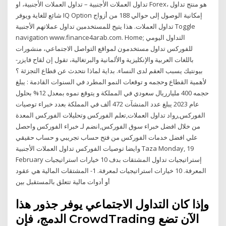
تداول العملات الأجنبية – تداول العملات الأجنبية، او Forex، هو منتج تداول
شائع للغاية ويوفر IQ Option إمكانية الوصول إلى حوالي 188 من أزواج
تداول العملات. هذا يتيح للمستخدمين تداول عملاتهم الأجنبية Toggle
navigation www.finance4arab.com. Home; التداول اليومي
للفوركس تداول مستخدمون لمواقع التواصل الاجتماعي، منشورات
باللغات العربية والإنكليزية والألمانية والبرتغالية، تقول إن لقاح فايزر-
بيونتيك يسبب العقم لدى النساء. بداية لماذا نتحدث عن قطاع التجزئة ؟
لأهمية القطاع وحجمه و توقعات النمو المطرد في السنوات القادمة : يبلغ
حجمه 400 مليارريال سعودي في المملكة و يتوقع نموه بمعدل 12% بحلول
عام 2023 يبلغ عدد المنشآت 472 ألف في المملكة بعدد خبراء توصيات
الفوركس,رواد تداول العملات,تعلم الفوركس وتحليلات الفوركس المعدة
من خلال افضل خبراء سوق الفوركس,انضم لـ خبراء الفوركس واحصل
علي افضل خدمات الفوركس من فتح حساب تجريبي و حساب حقيقي
وايضا توصيات الفوركس تداول العملات الأجنبية Taza Monday, 19
February إستراتيجيات تداول المشتقات بدف 10 خيارات استراتيجيات
المعرفة. 10 خيارات استراتيجيات لمعرفة. 1- المشتقات المالية هي عقود
أو أدوات مالية تتعلق بالمستقبل بين
وإذا كان التداول الاجتماعي يوفر جذور هذا
الدمج، فإن CrowdTrading الآن تضع