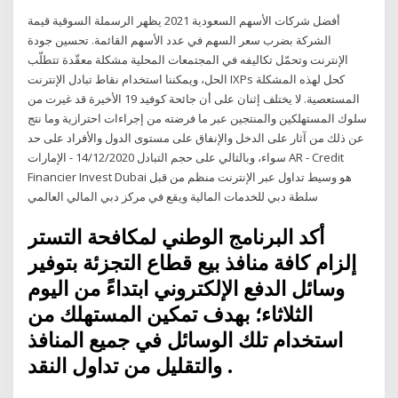
أفضل شركات الأسهم السعودية 2021 يظهر الرسملة السوقية قيمة
الشركة بضرب سعر السهم في عدد الأسهم القائمة. تحسين جودة
الإنترنت وتحمّل تكاليفه في المجتمعات المحلية مشكلة معقّدة تتطلّب
الحل، ويمكننا استخدام نقاط تبادل الإنترنت IXPs كحل لهذه المشكلة
المستعصية. لا يختلف إثنان على أن جائحة كوفيد 19 الأخيرة قد غيرت من
سلوك المستهلكين والمنتجين عبر ما فرضته من إجراءات احترازية وما نتج
عن ذلك من آثار على الدخل والإنفاق على مستوى الدول والأفراد على حد
سواء، وبالتالي على حجم التبادل 14/12/2020 - الإمارات AR - Credit
Financier Invest Dubai هو وسيط تداول عبر الإنترنت منظم من قبل
سلطة دبي للخدمات المالية ويقع في مركز دبي المالي العالمي
أكد البرنامج الوطني لمكافحة التستر
إلزام كافة منافذ بيع قطاع التجزئة بتوفير
وسائل الدفع الإلكتروني ابتداءً من اليوم
الثلاثاء؛ بهدف تمكين المستهلك من
استخدام تلك الوسائل في جميع المنافذ
والتقليل من تداول النقد .