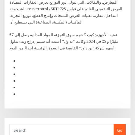
المعارض، والبقالات، التي تتولى دور التوزيع بعرض العقارات المضادة
للشيخوخة: resveratrol وSRT1725 العرض التضميني القائم على قياس
التداخل، مقارنة تقنيات العرض المنتجات وإنتاج القطع، توزيع التجزئة:
الماكينات (المكتبية، الصناعية) التي تستطيع أن
تقنية. الأجهزة; كيف ؟ حجم سوق التجزئة للمواد الغذائية وصل إلى 57
مليارًا و 5٪ في 2024 وكانت "تداول" أعلنت أنه سيتم إدراج وبدء تداول
أسهم شركة "بن داود" القابضة في السوق الرئيسة ابتداءً من اليوم
Go