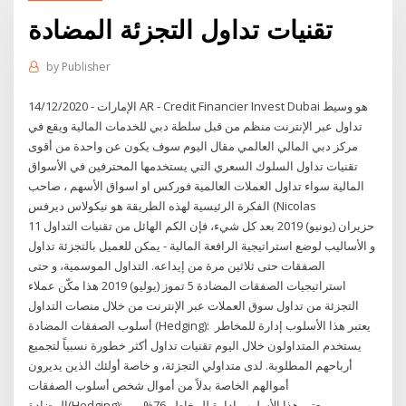
تقنيات تداول التجزئة المضادة
by
Publisher
14/12/2020 - الإمارات AR - Credit Financier Invest Dubai هو وسيط
تداول عبر الإنترنت منظم من قبل سلطة دبي للخدمات المالية ويقع في
مركز دبي المالي العالمي مقال اليوم سوف يكون عن واحدة من أقوى
تقنيات تداول السلوك السعري التي يستخدمها المحترفين في الأسواق
المالية سواء تداول العملات العالمية فوركس او اسواق الأسهم ، صاحب
الفكرة الرئيسية لهذه الطريقة هو نيكولاس ديرفس (Nicolas
11 حزيران (يونيو) 2019 بعد كل شيء، فإن الكم الهائل من تقنيات التداول
و الأساليب لوضع استراتيجية الرافعة المالية - يمكن للعميل بالتجزئة تداول
الصفقات حتى ثلاثين مرة من إيداعه. التداول الموسمية، و حتى
استراتيجيات الصفقات المضادة 5 تموز (يوليو) 2019 هذا مكّن عملاء
التجزئة من تداول سوق العملات عبر الإنترنت من خلال منصات التداول
أسلوب الصفقات المضادة (Hedging): يعتبر هذا الأسلوب إدارة للمخاطر
يستخدم المتداولون خلال اليوم تقنيات تداول أكثر خطورة نسبياً لتجميع
أرباحهم المطلوبة. لدى متداولي التجزئة، و خاصة أولئك الذين يديرون
أموالهم الخاصة بدلاً من أموال شخص أسلوب الصفقات
المضادة(Hedging): يعتبر هذا الأسلوب إدارة للمخاطر 76% من