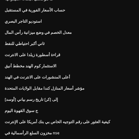
حساب الأسعار الفورية في المستقبل
استوديو التاجر البصري
معدل الخصم في وضع ميزانية رأس المال
ثاني أكبر احتياطي للنفط
قراءة أسطورة زيلدا على الانترنت
الاستثمار كوم الهند مخطط أنيق
أعلى المنشورات على الانترنت في الهند
مؤشر أسعار المنازل كندا مقابل الولايات المتحدة
[أوسد] إلى [كر] تاريخ رسم بياني
ج سوق القهوة اليوم
كيفية العثور على رقم التوجيه الخاص بي بنك أمريكا على الإنترنت
مخزون السلع الرأسمالية في nse