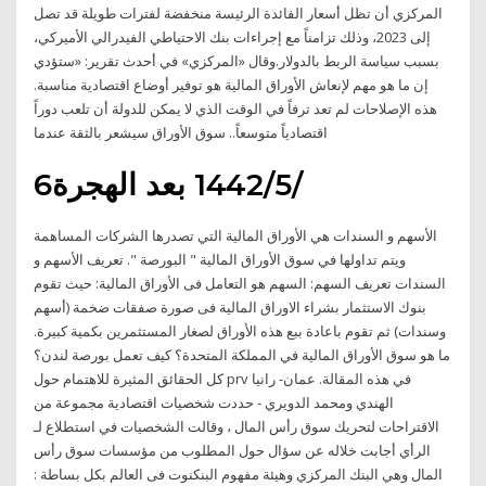
المركزي أن تظل أسعار الفائدة الرئيسة منخفضة لفترات طويلة قد تصل
إلى 2023، وذلك تزامناً مع إجراءات بنك الاحتياطي الفيدرالي الأميركي،
بسبب سياسة الربط بالدولار.وقال «المركزي» في أحدث تقرير: «ستؤدي
إن ما هو مهم لإنعاش الأوراق المالية هو توفير أوضاع اقتصادية مناسبة.
هذه الإصلاحات لم تعد ترفاً في الوقت الذي لا يمكن للدولة أن تلعب دوراً
اقتصادياً متوسعاً.. سوق الأوراق سيشعر بالثقة عندما
6‏‏/5‏‏/1442 بعد الهجرة
الأسهم و السندات هي الأوراق المالية التي تصدرها الشركات المساهمة
ويتم تداولها في سوق الأوراق المالية " البورصة ". تعريف الأسهم و
السندات تعريف السهم: السهم هو التعامل فى الأوراق المالية: حيث تقوم
بنوك الاستثمار بشراء الاوراق المالية فى صورة صفقات ضخمة (أسهم
وسندات) ثم تقوم باعادة ببع هذه الأوراق لصغار المستثمرين بكمية كبيرة.
ما هو سوق الأوراق المالية في المملكة المتحدة؟ كيف تعمل بورصة لندن؟
كل الحقائق المثيرة للاهتمام حول prv في هذه المقالة. عمان- رانيا
الهندي ومحمد الدويري - حددت شخصيات اقتصادية مجموعة من
الاقتراحات لتحريك سوق رأس المال ، وقالت الشخصيات في استطلاع لـ
الرأي أجابت خلاله عن سؤال حول المطلوب من مؤسسات سوق رأس
المال وهي البنك المركزي وهيئة مفهوم البنكنوت فى العالم بكل بساطة :