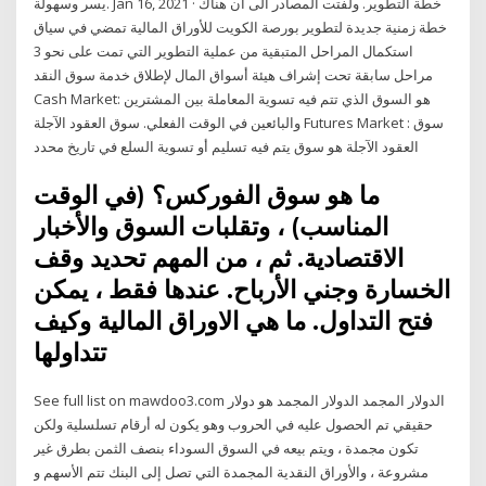
يسر وسهولة. Jan 16, 2021 · خطة التطوير. ولفتت المصادر الى أن هناك
خطة زمنية جديدة لتطوير بورصة الكويت للأوراق المالية تمضي في سياق
استكمال المراحل المتبقية من عملية التطوير التي تمت على نحو 3
مراحل سابقة تحت إشراف هيئة أسواق المال لإطلاق خدمة سوق النقد
Cash Market: هو السوق الذي تتم فيه تسوية المعاملة بين المشترين
والبائعين في الوقت الفعلي. سوق العقود الآجلة Futures Market : سوق
العقود الآجلة هو سوق يتم فيه تسليم أو تسوية السلع في تاريخ محدد
ما هو سوق الفوركس؟ (في الوقت
المناسب) ، وتقلبات السوق والأخبار
الاقتصادية. ثم ، من المهم تحديد وقف
الخسارة وجني الأرباح. عندها فقط ، يمكن
فتح التداول. ما هي الاوراق المالية وكيف
تتداولها
See full list on mawdoo3.com الدولار المجمد الدولار المجمد هو دولار
حقيقي تم الحصول عليه في الحروب وهو يكون له أرقام تسلسلية ولكن
تكون مجمدة ، ويتم بيعه في السوق السوداء بنصف الثمن بطرق غير
مشروعة ، والأوراق النقدية المجمدة التي تصل إلى البنك تتم الأسهم و