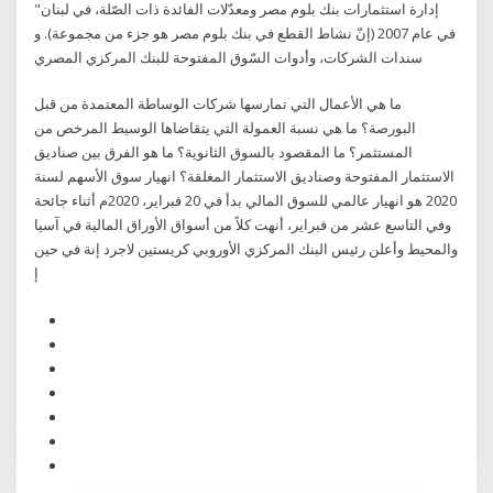
إدارة استثمارات بنك بلوم مصر ومعدّلات الفائدة ذات الصّلة، في لبنان"
في عام 2007 (إنّ نشاط القطع في بنك بلوم مصر هو جزء من مجموعة). و
سندات الشركات، وأدوات السّوق المفتوحة للبنك المركزي المصري
ما هي الأعمال التي تمارسها شركات الوساطة المعتمدة من قبل
البورصة؟ ما هي نسبة العمولة التي يتقاضاها الوسيط المرخص من
المستثمر؟ ما المقصود بالسوق الثانوية؟ ما هو الفرق بين صناديق
الاستثمار المفتوحة وصناديق الاستثمار المغلقة؟ انهيار سوق الأسهم لسنة
2020 هو انهيار عالمي للسوق المالي بدأ في 20 فبراير، 2020م أثناء جائحة
وفي التاسع عشر من فبراير، أنهت كلاً من أسواق الأوراق المالية في آسيا
والمحيط وأعلن رئيس البنك المركزي الأوروبي كريستين لاجرد إنة في حين
إ