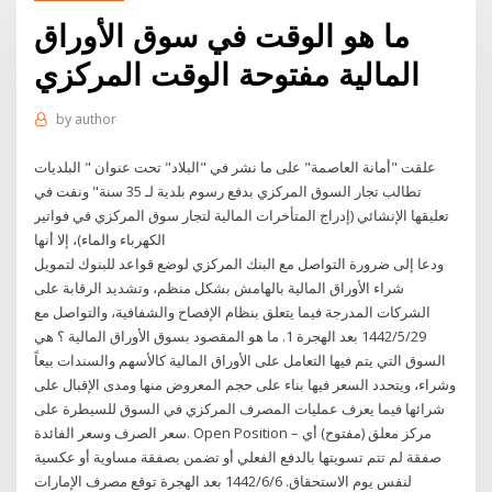
ما هو الوقت في سوق الأوراق
المالية مفتوحة الوقت المركزي
by
author
علقت "أمانة العاصمة" على ما نشر في "البلاد" تحت عنوان " البلديات
تطالب تجار السوق المركزي بدفع رسوم بلدية لـ 35 سنة" ونفت في
تعليقها الإنشائي (إدراج المتأخرات المالية لتجار سوق المركزي في فواتير
الكهرباء والماء)، إلا أنها
ودعا إلى ضرورة التواصل مع البنك المركزي لوضع قواعد للبنوك لتمويل
شراء الأوراق المالية بالهامش بشكل منظم، وتشديد الرقابة على
الشركات المدرجة فيما يتعلق بنظام الإفصاح والشفافية، والتواصل مع
29‏‏/5‏‏/1442 بعد الهجرة 1. ما هو المقصود بسوق الأوراق المالية ؟ هي
السوق التي يتم فيها التعامل على الأوراق المالية كالأسهم والسندات بيعاً
وشراء، ويتحدد السعر فيها بناء على حجم المعروض منها ومدى الإقبال على
شرائها فيما يعرف عمليات المصرف المركزي في السوق للسيطرة على
سعر الصرف وسعر الفائدة. Open Position – مركز معلق (مفتوح) أي
صفقة لم تتم تسويتها بالدفع الفعلي أو تضمن بصفقة مساوية أو عكسية
لنفس يوم الاستحقاق. 6‏‏/6‏‏/1442 بعد الهجرة توقع مصرف الإمارات