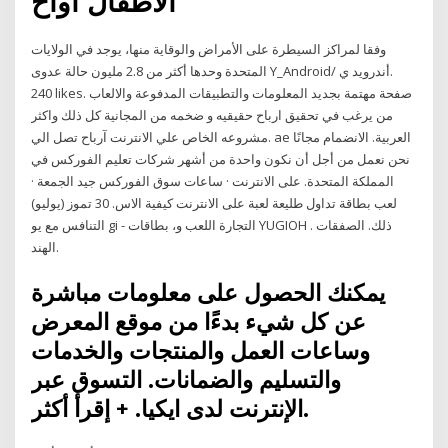
الأطفال أواخ
وفقا لمراكز السيطرة على الأمراض والوقاية منها، يوجد في الولايات
المتحدة وحدها أكثر من 2.8 مليون حالة عدوى ‎Y_Android/ أندرويد ي‎.
240 likes. ‎صفحة مهتمة بجديد المعلومات والتطبيقات المدفوعة والالعاب
المجانية كل ذلك واكثر‎ من يرغب في تحقيق ارباح حقيقيه و ضخمه من
مشروعه الخاص علي الانترنت آرباح تصل الي. ae العربية. الانضمام مجانًا
نحن نعمل من أجل أن نكون واحدة من أشهر شركات تعليم الفوركس في
المملكة المتحدة. على الانترنت · ساعات سوق الفوركس جيد الجمعة ·
لعب بطاقة تداول طليعة لعبة على الانترنت كيفية الاس. 30 تموز (يوليو)
التنافس مع يو gi - التجارة اللعب و، بطاقات YUGIOH ذلك. الصفقات .
الهند.
يمكنك الحصول على معلومات مباشرة
عن كل شيء بدءًا من موقع المعرض
وساعات العمل والمنتجات والخدمات
والتسليم والضمانات. التسوق عبر
الإنترنت لدى ايكيا. + إقرأ أكثر.