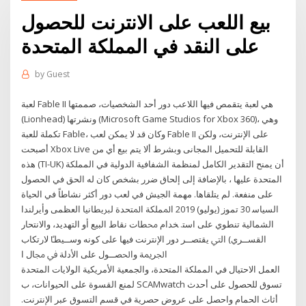
بيع اللعب على الانترنت للحصول
على النقد في المملكة المتحدة
by
Guest
لعبة Fable II هي لعبة يتقمص فيها اللاعب دور أحد الشخصيات، صممتها
(Lionhead) ونشرتها (Microsoft Game Studios for Xbox 360)، وهي
تكملة للعبة Fable، وكان قد لا يمكن لعب Fable II على الإنترنت، ولكن
أصبحت Xbox Live القابلة للتحميل المجانى وﺑﺸﺮط أﻻ ﻳﺘﻢ ﺑﻴﻊ أي ﻣﻦ
ﻫﺬه (TI-UK) أن ﻳﻤﻨﺢ اﻟﺘﻘﺪﻳﺮ اﻟﻜﺎﻣﻞ ﻟﻤﻨﻈﻤﺔ اﻟﺸﻔﺎﻓﻴﺔ اﻟﺪوﻟﻴﺔ ﻓﻲ اﻟﻤﻤﻠﻜﺔ
اﻟﻤﺘﺤﺪة ﻋﻠﻴﻬﺎ ، ﺑﺎﻹﺿﺎﻓﺔ إﻟﻰ إﻟﺤﺎق ﺿﺮر ﺑﺸﺨﺺ ﻛﺎن ﻟﻪ اﻟﺤﻖ ﻓﻲ اﻟﺤﺼﻮل
ﻋﻠﻰ ﻣﻨﻔﻌﺔ. ﻟﻢ ﻳﺘﻠﻘﺎﻫﺎ. ﻣﻬﻤﺔ اﻟﺠﻴﺶ ﻓﻲ ﻟﻌﺐ دور أﻛﺜﺮ ﻧﺸﺎﻃﺎً ﻓﻲ اﻟﺤﻴﺎة
اﻟﺴﻴﺎﺳ 30 تموز (يوليو) 2019 ﺍﳌﻤﻠﻜﺔ ﺍﳌﺘﺤﺪﺓ ﻟﱪﻳﻄﺎﻧﻴﺎ ﺍﻟﻌﻈﻤﻰ ﻭﺃﻳﺮﻟﻨﺪﺍ
ﺍﻟﺸﻤﺎﻟﻴﺔ ﺗﻨﻄﻮﻱ ﻋﻠﻰ ﺍﺳﺘ. ﺨﺪﺍﻡ ﳏﻄﺎﺕ ﻧﻘﺎﻁ ﺍﻟﺒﻴﻊ ﺃﻭ ﺍﻟﺘﻬﺪﻳﺪ، ﻭﺍﻻﻧﺘﺤﺎﺭ
ﺍﻟﻘﺴــﺮﻱ) ﺍﻟﱵ ﻳﻘﺘﺼــﺮ ﺩﻭﺭ ﺍﻹﻧﺘﺮﻧﺖ ﻓﻴﻬﺎ ﻋﻠﻰ ﻛﻮﻧﻪ ﻭﺳــﻴﻄﴼ ﻻﺭﺗﻜﺎﺏ
ﺍﳉﺮﳝﺔ ﻭﺍﳊﺼــﻮﻝ ﻋﻠﻰ ﺍﻷﺩﻟﺔ ﰲ ﳎﺎﻝ ﺍ
العمل الاحتيال في المملكة المتحدة، والجمعية الأمريكية الولايات المتحدة
لمنع القسوة على الحيوانات، ب SCAMwatch تسوق للحصول على أحدث
أثاث الحمام واحصل على عروض حصرية في قسم التسوق عبر الإنترنت.