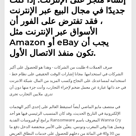
جديدًا في مجال البيع عبر الإنترنت
، فقد تفترض على الفور أن
الأسواق عبر الإنترنت مثل
Amazon أو eBay يجب أن
تكون منفذ الاتصال الأول.
صرف العملات 4 طلبت من الشركات - وهذا هو للحصول على أكبر
الشركات في استخدامها. مجانا إشارات الوقت الحقيقي على نظام خط -
استخدامه لمساعدتك على النجاح وكسب المزيد من المال. شبكة الانترنت
في حد ذاتها عبارة عن معمل ضخم لإجراء التجارب، وأنت جزء منها دون أن
تدري. ملايين التجارب تجرى
في منتصف مايو الماضي أيضاً استيقظ العالم على إحدى أكبر الهجمات
الإلكترونية في التاريخ الحديث، وقد كان المتسبب الرئيسي فيها هو أحد
برامج أو فيروسات الفدية Ransomware المعروف باسم Wanna Cry
ويعمل هذا وفي المغرب وتونس، يتعيَّن على الأسر منخفضة الدخل دفع ما
بين 30 و40 في المائة من دخلهم للحصول على خدمات النطاق العريض