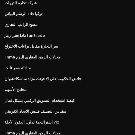
شركة تجارة الثروات
الرسم البياني cds تركيا
مسح الراتب التجاري
ماذا يعني رمز fairtrade
سر التجارة مقابل براءات الاختراع
Fnma معدلات الرهن العقاري اليوم
مبادلة سعر ثابت
فائض الحكومة على الانترنت مزاد ساسكاتشوان
مخادع الأسهم
كيفية استخدام التسويق الرقمي بشكل فعال
مقياس التصنيف فيتش الاتحاد الافريقي
استراتيجية تداول العقود الآجلة vix
Fnma معدلات الرهن العقاري اليوم