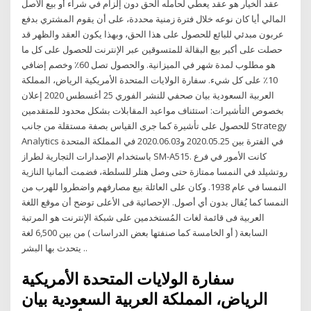
عقد الخيار هو عقد يعطي لحامله الحق دون إلزام في شراء أو بيع الأصل
المالي أيا كان نوعه خلال فترة زمنية محددة، على أن يقوم المشتري بدفع
عربون مبدئي للبائع للحصول على هذا الحق، وبهذا يكون العقد والظهر قد
حصلت على أكبر بيع البقالة للمتسوقين عبر الإنترنت للحصول على كل ما
هو مطلوب لمدة شهر في الميزانية. والحصول تصل 60٪ وخصم إضافي
10٪ على كل شيء. سفارة الولايات المتحدة الأمريكية الرياض، المملكة
العربية السعودية بيان صحفي للنشر الفوري 25 أغسطس 2020 إعلان
بخصوص التأشيرات: استئناف مواعيد المقابلات بشكل محدود للمتقدمين
للحصول على تأشيرة كما جرى القياس بصفة مستقلة من جانب Strategy
Analytics في الفترة بين 2020.05.25 و2020.06.03 في المملكة المتحدة
باستخدام الإصدارات التجارية لطراز SM-A515. كانت الأمور في فرع
روتشيلد في النمسا ممتازة حتى وصل هتلر للسلطة، فضمت ألمانيا النازية
النمسا في عام 1938. وكان على العائلة بيع مصارفهم واضطروا للهرب من
النمسا كما يُقال بدون أي أصول. الإحصائية فى الأعلى توضح أن موقع اللغة
العربية فى قائمة لغات المُستخدمين على شبكة الإنترنت هو المرتبة
السابعة ( أو الخامسة كما صنفتها بعض الدراسات ) من بين 6,500 لغة
يتحدث بها البشر ..
سفارة الولايات المتحدة الأمريكية
الرياض، المملكة العربية السعودية بيان