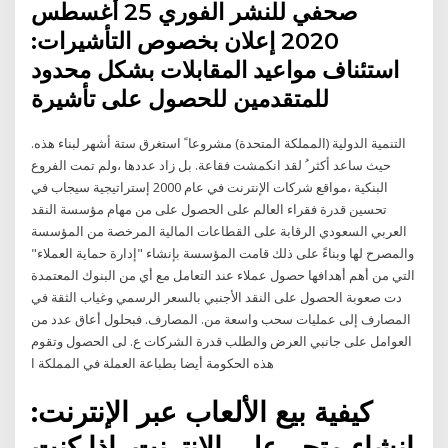
صحفي للنشر الفوري 25 أغسطس
2020 إعلان بخصوص التأشيرات:
استئناف مواعيد المقابلات بشكل محدود
للمتقدمين للحصول على تأشيرة
ﺍﻟﺘﻨﻤﻴﺔ ﺍﻟﺪﻭﻟﻴﺔ (ﺍﻟﻤﻤﻠﻜﺔ ﺍﻟﻤﺘﺤﺪﺓ) ﻣﺸﺮﻭﻋﺎﹰ ﺍﺳﺘﻐﺮﻕ ﺳﺘﺔ ﺃﺷﻬﺮ ﻟﺒﻨﺎﺀ ﻫﺬﻩ.
ﺣﻴﺚ ﺳﺎﻋﺪ ﺃﻛﺜﺮﹸ ﻟﻘﺪ ﺍﻧﻜﻤﺸﺖ ﻓﻘﺎﻋﺔ. ﺑﻞ ﺯﺍﺩ ﻋﺪﺩﻫﺎ ،ﻭﻟﻢ ﺗﻤﺖ ﺍﻟﻔﺮﻭﻉ
ﺍﻟﺒﻨﻜﻴﺔ ،ﻣﻮﺍﻗﻊ ﺷﺮﻛﺎﺕ ﺍﻹﻧﺘﺮﻧﺖ ﻓﻲ ﻋﺎﻡ 2000 ﺇﺳﺘﺮﺍﺗﻴﺠﻴﺔ ﺳﻴﺠﺎﺏ ﻓﻲ
ﺗﺤﺴﻴﻦ ﻗﺪﺭﺓ ﻓﻘﺮﺍﺀ ﺍﻟﻌﺎﻟﻢ ﻋﻠﻰ ﺍﻟﺤﺼﻮﻝ ﻋﻠﻰ من مهام مؤسسة النقد
العربي السعودي الرقابة على القطاعات المالية المرخصة من المؤسسة
والمصرح لها وبناءً على ذلك قامت المؤسسة بإنشاء "إدارة حماية العملاء"
التي من أهم أهدافها حصول عملاء عند التعامل مع أي من البنوك المعتمدة
دت صعوبة الحصول على النقد اﻷجنبي بالسعر الرسمي وغياب الثقة في
المصارف إلى عمليات سحب واسعة من. المصارف. فبحلول أعاق عدد من
العوامل على جانبي العرض والطلب قدرة الشركات ع. لى الحصول وتقوم
هذه الحكومة أيضا بطباعة العملة في المملكة ا
كيفية بيع الألعاب عبر الإنترنت:
إنشاء متجر على الإنترنت. إذا كنت