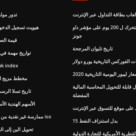
عاب بطاقة التداول عبر الإنترنت
تدور مولد
المتوسط ​​المتحرك ل 200 يوم على مؤشر داو
هيويت تسجيل الدخول
جونز
قيمة الصي
تاريخ تايوان المرجحة
تواريخ مهمة في ا
ت الفوركس التاريخية يورو دولار
uk index
ار ليبور اليومية التاريخية 2020
مخطط مزيج ال
 قابلة للتحويل المحاسبة المالية
تاريخ تسلا الرسم 
المفضلة
الأسهم الهندية الأ
على موقع للتسوق عبر الإنترنت
ممارسة غير نقدية من خيارات الأسهم iso
15 بدل استنزاف النفط
تحويل الين إلى ال
قطرية الأمريكية للتجارة الدولية