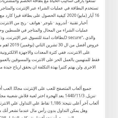
16 أيار (مايو) 2020 كيفية الحصول على بطاقة فيز
أخبار تقنية · أندرويد · بلوجر · هواتف · ربح من الانتر
عروض أفضل م
على الانترنت، ففي كثرة المعدات والاجهزة الالكترونية م
الاخرى ولن يهتم كثيرا بهذة التكلفة ان يحقق ارباح جيدة من
جميع ألعاب المتصفح للعب على الإنترنت مجانًا. الع
تنزيل. 3‏‏/11‏‏/1440 بعد الهجرة اختر لعبة فلا
وهل يمكن التداول بدون رأس مال عندما تشعر أنك مست
الضروري أن تجد أفضل شركات التداول الإلكتروني. بالطبع أنت تبحث عن وسيط آمن وموثوق.