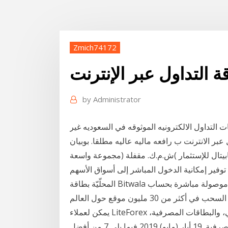
Zmich74172
 التداول عبر الإنترنت
by
Administrator
لتداول الالكترونيه الموثوقه في السعوديه غير
ر الانترنت ب رافعه ماليه عاليه مطلقا. بوبيان
كابيتال للإستثمار )ش.م.ك. مقفلة (مجموعة واسعة
فير إمكانية الدخول المباشر إلى أسواق الأسهم
المحلّيّة بطاقة Bitwala هي بطاقة مصرفية موصولة مباشرة بحساب Bitwala المصرفي عبر الإنترنت.
يمكن لعملاء LiteForex استخدام العديد من النظم الدولية للدفع الإلكتروني، والبطاقات المصرفية،
والتحويلات المصرفية، وغيرها من الوسائل. البطاقات المصرفية. 19 أيار (مايو) 2019 فيما يلي 7 من أفضل