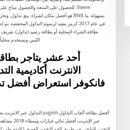
الليبي وتستخدم محلياً عبر نقاط بيع مخصصة من شبكة رصيد المملوكة
الانترنت أكاديمية الت
عبر الإنترنت 
التخدير الواعي عن طريق الفم التخدير العميق ( النوم طب ا