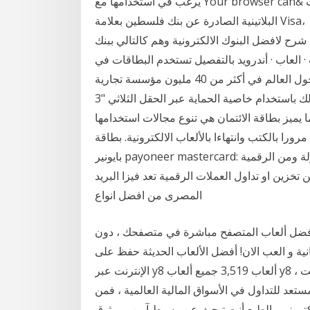
يرغب في استخدامها مع Your browser can& تمتّعوا بأرقى أساليب الحياة مع بطاقة الخصم والمشتريات
البلاتينية الصادرة عن بنك فلسطين بعلامة Visa، تستخدم البطاقة في عمليات الشراء عبر الإنترنت والمتاجر
ا كارد مع شرح لافضل البنوك الالكترونية وهم كالتالي ببنك
نت · العاب · أندرويد بالتفصيل تستخدم البطاقات في
عمليات الشراء من المحال والمتاجر في فلسطين وحول العالم في أكثر من 40 مليون مؤسسة تجارية
بطاقات امنة للتسوق عبر الإنترنت، وذلك باستخدام خاصية الحماية عبر الحقل الثلاثي "3D secure"، والذي
ن ال 30 تشرين الثاني (نوفمبر) 2019 اهم ما يميز بطاقة الائتمان هي تنوع مجالات استخدامها
رورا بالكتب وانتهاءا بالألعاب الالكترونية. بطاقة
بايونير payoneer mastercard: فقط للمتهمين بالعمل الحر على الانترنت والمسوقين بالعمولة ومن الرقمية
 تخزين او تداول العملات الرقمية تعد فيزا البريد
المصرى من افضل انواع
ب أفضل ألعاب المتصفح مباشرة في متصفحك ، دون
ش شعبية مجانية و العب الان! أفضل الألعاب الحديثة حفظ على
الإنترنت عبر y8 ألعاب 3,519 جميع ألعاب y8 ألعاب آخر أعلى نتيجة: 1,186 نقاط علي التداول علي الانترنت ،
عد للتداول في الأسواق المالية العالمية ، فمن