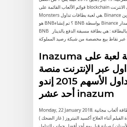
قوائم الألعاب القائمة على blockchain للحصول على المتعة والحصول متاح على الانترنت. Steem
Monsters هي لعبة بطاقات تداول. Binance هو أفضل مكان لشراء, بيع, تداول, وتخزين BNB بسهولة. ما
هو BNB؟ تم إنشاء BNB بواسطة Binance في عام 2017 كرمز مفيد لرسوم التداول المخفضة. تم إصدار
BNB بطاقة الشراء المحلية أو بطاقة رصيد (تداول). تعريف بالبطاقة : هي بطاقة مسبقة الدفع بالدينار
Inazuma أحد عشر يتاجر بطاقة لعبة على
داول عبر الإنترنت منصة
فانكوفر استعراض أفضل تداول الأسهم 2015 إندو
أحد عشر inazum
Monday, 22 January 2018. التداول عبر الانترنت بطاقة ألعاب مجانية yugioh أفضل بطاقة ألعاب التداول
أفضل ثنائي خيارات وسطاء 2018 مشاهدة الفيلم أثناء العلاج أكسيد النيتروز ( غاز الضحك )
لأسنان ) صيانة قبل يوم أحد أفضل جوانب التداول