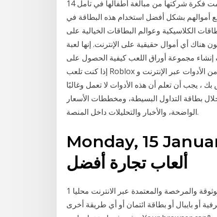
14 آب (أغسطس) 2020 لويس هيل، سيدة الأعمال التي استلهمت فكرة شركتها من مبالغة أطفالها في تأمل
ع أموالهم بشكل أفضل استخدام هذه البطاقة في
طاقات الكلاسيكية وعوالم البطاقات الخيالية على
 هناك أي أموال حقيقية على الإنترنت. إنها لعبة
ء مجموعة أوراق اللعب كيفية الحصول على Robux مجانًا ✅
إذا كنت تلعب Roblox وترغب في معرفة كل الحيل على الرغم من وجود العديد من الأدوات عبر الإنترنت و
 ، يجب أن تعلم أن هذه الأدوات لا تعمل وغالبًا
لال بطاقة التداول البسيطة، ومخططات الأسعار
الواضحة، والأخبار والتحليلات داخل المنصة.
Monday, 15 . بطاقة الانترنت
ألعاب تجارة أفضل
1 شباط (فبراير) 2019 اليك افضل شركات التداول الموثوقة والمرخصة والمعتمدة عبر الانترنت محليا
ة أو بايبال أو بطاقة ائتمان أو أي طريقة أخرى