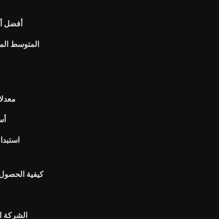
أفضل أل
معدلا
أسع
استبدال
كيفية الحصول 
الشركة ال