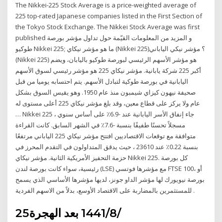
The Nikkei-225 Stock Average is a price-weighted average of
225 top-rated Japanese companies listed in the First Section of
the Tokyo Stock Exchange. The Nikkei Stock Average was first
published و المزيد من المعلومات القيّمة حول تداول مؤشر بورصة
طوكيو Nikkei 225; ما هو مؤشر نيكاي (Nikkei 225)؟ مؤشر نيكي الياباني
(Nikkei 225) هو مؤشر الأسهم الرئيسي لبورصة طوكيو باليابان، ويضم
أكبر 225 شركة يابانية. مؤشر نيكاي 225 هو مؤشر رئيسي لسوق الأسهم
اليابانية في بورصة طوكية لتبادل الأسهم. يتم احتسابه يوميا من قبل
صحيفة نيهون كيزاي شيمبون منذ عام 1950. وهو يقيس السوق بشكل
عام ولا يركز على قطاع معين، وقد بلغ مؤشر نيكاي 225 أعلى مستوى له
… Nikkei 225 جاء إنفاق الأسر اليابانية عند -6.9٪ على أساس سنوي ،
مسجلاً تحسنًا طفيفًا بنسبة -7.6٪ في الشهر السابق. كانت القراءة
متوافقة مع توقعات الاقتصاديين افتتح مؤشر نيكاي 225 الياباني مرتفعًا
بنسبة 0.22٪ عند 23610 ، حيث يدقق المتداولون في التقدم المحرز في
حزمة التحفيز الأمريكية الثانية. مؤشر نيكاي Nikkei 225. كل بورصة
رئيسية، سواء كانت بورصة لندن (LSE) مع مؤشرها فوتسي FTSE 100، أو
بورصة نيويورك لها مؤشر الداو جونز، لديها مؤشرها الأساسي الذي يسمح
للمستثمرين بالمضاربة على الاقتصاد الأوسع، بدلاً من الاسهم الفردية .
25‏‏/8‏‏/1441 بعد الهجرة