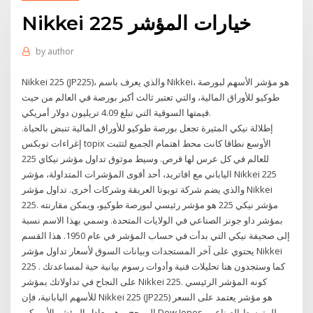
Nikkei 225 خيارات المؤشر
by
author
Nikkei 225 (JP225)، والذي يعرف باسم Nikkei، هو مؤشر الأسهم لبورصة
طوكيو للأوراق المالية، والتي تعتبر ثالث أكبر بورصة في العالم من حيث
قيمتها السوقية التي تبلغ 4.09 تريليون دولار أمريكي.
إطلالة نيكي المثيرة تجعل بورصة طوكيو للأوراق المالية تنبض بالحياة.
إغراءات توبكس topix الأوسع نطاقا كانت محط اهتمام الجميع لتثبت
للعالم في كل عرس لها قرص. وسيط موثوق تداول مؤشر نيكاي 225
الياباني مع افاتريد، أحد أقوى المؤشرات المتداولة، مؤشر Nikkei 225
والذي يضم شركة تويوتا العريقة وشركات أخرى. تداول مؤشر Nikkei
225. مؤشر نيكي 225 هو مؤشر رئيسي لبورصة طوكيو، ويمكن مقارنته
بمؤشر داو جونز الصناعي في الولايات المتحدة. وسمي بهذا الاسم نسبة
إلى صحيفة نيكي التي بدأت في حساب المؤشر في عام 1950. هذا القسم
يحتوي على آخر المستجدات وبيانات السوق لأسعار تداول مؤشر Nikkei
225 . كما وستجدون هنا تحليلات فنية وأدوات رسوم بيانية حية لمساعدتك
على النجاح في تداولاتك بمؤشر Nikkei 225. كونه المؤشر الرئيسي
للأسهم اليابانية، فإن Nikkei 225 (JP225) هو مؤشر يعتمد على السعر
المرجح، وهو يعادل المؤشر الأمريكي Dow Jones للمتوسط الصناعي،