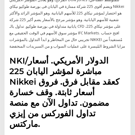
ويضم أقوى 225 شركة ممتازة في اليابان فى بورصة طوكيو نيكاي Nikkei
هو اختصار لمؤشر نيكاي 225 للأسهم اليابانية. وهو المؤشر الرائد والأكثر
شعبية للأسهم اليابانية. وهو مؤشر مرجح بالأسعار يضم أكبر 225 شركة
يابانية متداولة في بورصة طوكيو. تداول بالـ CFD على مؤشر نيكاي 225،
مؤشر سوق الأسهم في الوقت الحقيقي مع IFC Markets. افتح حساب
تجريبي خال من المخاطر و ابدأ التداول بالمؤشرات NIKKEI مُستفيداً من
مزايا الشروط المُيسرة على عمليات السواب و من السبريدات المنخفضة
NKI/الدولار الأمريكي. أسعار
مباشرة لمؤشر اليابان 225
Nikkei كعقد مقابل فرق. فروق
أسعار ثابتة. وقف خسارة
مضمون. تداول الآن مع منصة
تداول الفوركس من إيزي
ماركتس.