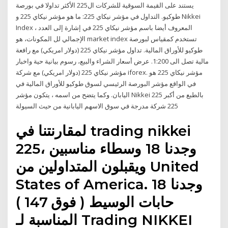
يستند على القيمة السوقية للشركات ال225 الأكثر تداولا في بورصة
طوكيو. التداول في مؤشر نيكاي 225: ما هو مؤشر نيكاي 225 و Nikkei
Index ، المعروف أيضا باسم مؤشر نيكاي 225 في إشارة إلى العدد
الإجمالي لل المكونات، هو market index تستخدم كمقياس لبورصة
طوكيو للأوراق المالية. تداول مؤشر نيكاي 225 (دولار امريكي) مع رافعة
مالية تصل الى 1:200. عرض أسعار الشراء والبيع، رسوم بيانية حية واخبار
مؤشر نيكاي 225 (دولار امريكي) مع شركة iforex. مؤشر نيكاي 225 هو
في الواقع مؤشر البورصة الرئيسي لسوق طوكيو للأوراق المالية في
اليابان. وكما يتضح من اسمه ، يتكون مؤشر Nikkei 225 بالطبع من أكبر
225 شركة مدرجة في سوق الاسهم اليابانية من حيث السيولة
لمقارنتنا في trading nikkei
225، وجدنا 18 وسطاء مناسبين
ويقبلون المتداولين من United
States of America. وجدنا 18
حابات الوسيط ( فوق 147 )
المناسبة لـ Trading NIKKEI