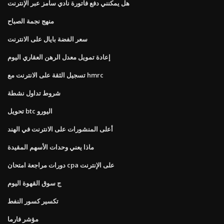
هل يمكنني دفع فاتورة نادي سامز عبر الإنترنت
منهج نجمة الصباح
سعر الفضة بايال على الانترنت
إعادة تمويل معدل الرهن العقاري اليوم
تسجيل الثقة على الانترنت مع hmrc
شروط تداول نشطة
تحويل btc اليورو
أعلى المنشورات على الانترنت في الهند
ماذا يعني وحدات الأسهم المقيدة
دورات مراجعة امتحان cpa على الإنترنت
ج سوق القهوة اليوم
تكسير كسور النفط
مؤشر فارما