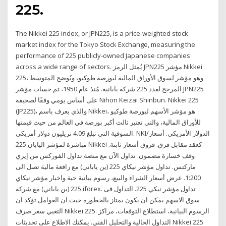
225.
The Nikkei 225 index, or JPN225, is a price-weighted stock
market index for the Tokyo Stock Exchange, measuring the
performance of 225 publicly-owned Japanese companies
across a wide range of sectors. يُمثل الرمز JPN225 مؤشر Nikkei
225، وهو مؤشر لسوق الأوراق المالية لبورصة طوكيو، ويُوضح المتوسط
المرجح لعدد 225 شركة يابانية. مُنذ عام 1950، تم حساب مؤشر JPN225
على أساس يومي وفقًا لصحيفة Nihon Keizai Shinbun. Nikkei 225
(JP225)، والذي يعرف باسم Nikkei، هو مؤشر الأسهم لبورصة طوكيو
للأوراق المالية، والتي تعتبر ثالث أكبر بورصة في العالم من حيث قيمتها
السوقية التي تبلغ 4.09 تريليون دولار أمريكي. NKI/الدولار الأمريكي. أسعار
مباشرة لمؤشر اليابان 225 Nikkei كعقد مقابل فرق. فروق أسعار ثابتة.
وقف خسارة مضمون. تداول الآن مع منصة تداول الفوركس من إيزي
ماركتس. تداول مؤشر نيكاي 225 (ين ياباني) مع رافعة مالية تصل الى
1:200. عرض أسعار الشراء والبيع، رسوم بيانية حية واخبار مؤشر نيكاي
225 (ين ياباني) مع شركة iforex. تداول مؤشر نيكي 225. التداول فى
سوق الاسهم يمكن ان يكون يمتاز بالخطورة حيث ان العوامل تؤكد ان
التغيي سعر صرف Nikkei 225. الرسوم البيانية، استطلاع التوقعات، مراكز
التداول الحالية والتحليل الفني. يمكنك الاطلاع على تحديثات Nikkei 225.