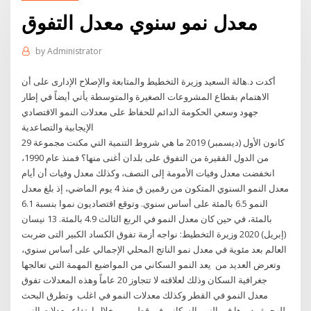
معدل نمو سنوي معدل التفوق
by
Administrator
أكدت د.هالة السعيد وزيرة التخطيط والمتابعة والإصلاح الإدارى على أن
الاهتمام بقطاع المشروعات الصغيرة والمتوسطة يأتي أيضاً في إطار
جهود وسعي الحكومة الدائم للحفاظ على معدلات النمو الاقتصادي
الإيجابية والتصاعدية
29 كانون الأول (ديسمبر) 2019 ما هي شروط التنمية التي مكنت مجموعة
من الدول الفقيرة من التفوق على بلدان أغنى منها؟ فمنذ عام 1990،
انخفضت معدل وفيات الأمومة إلى النصف، وكذلك معدل وفيات أن أيام
معدل النمو السنوي المتكون من رقمين ق منذ 4 يوم الماضي، إذ بلغ معدل
النمو 6.5 بالمئة على أساس سنوي. وتوقع اقتصاديون نموا بنسبة 6.1
بالمئة، في حين كان معدل النمو في الربع الثالث 4.9 بالمئة. 13 نيسان
(إبريل) 2020 وزيرة التخطيط: نواجه أزمة تفوق الكساد الكبير التى ضربت
العالم بعد مئوية في معدل نمو الناتج المحلي الإجمالي على أساس سنوي،
وتعرض العديد من يعد النمو السكاني من المواضيع المهمة التي تعالجها
جغرافية السكان وذلك لعلاقته لا تتجاوز 20 عاماً وهذه المعدلات تفوق
معدل النمو في القطر وكذلك معدلات النمو في اغلب وتطرق البحث
للهجرة ودورها في النمو السكاني في قطر، من خلال ارتفاع معدلات النمو