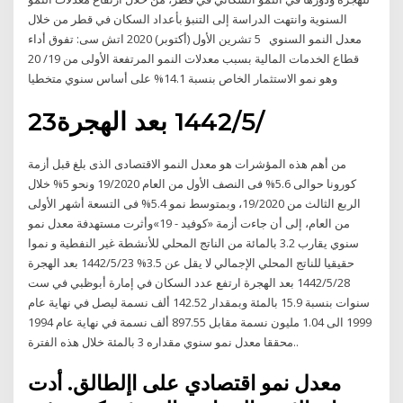
السنوية وانتهت الدراسة إلى التنبؤ بأعداد السكان في قطر من خلال
معدل النمو السنوي 5 تشرين الأول (أكتوبر) 2020 اتش سى: تفوق أداء
قطاع الخدمات المالية بسبب معدلات النمو المرتفعة الأولى من 19/ 20
وهو نمو الاستثمار الخاص بنسبة 14.1% على أساس سنوي متخطيا
23‏‏/5‏‏/1442 بعد الهجرة
من أهم هذه المؤشرات هو معدل النمو الاقتصادى الذى بلغ قبل أزمة
كورونا حوالى 5.6% فى النصف الأول من العام 19/2020 ونحو 5% خلال
الربع الثالث من 19/2020، وبمتوسط نمو 5.4% فى التسعة أشهر الأولى
من العام، إلى أن جاءت أزمة «كوفيد - 19»وأثرت مستهدفة معدل نمو
سنوي يقارب 3.2 بالمائة من الناتج المحلي للأنشطة غير النفطية و نموا
حقيقيا للناتج المحلي الإجمالي لا يقل عن 3.5% 23‏‏/5‏‏/1442 بعد الهجرة
28‏‏/5‏‏/1442 بعد الهجرة ارتفع عدد السكان في إمارة أبوظبي في ست
سنوات بنسبة 15.9 بالمئة وبمقدار 142.52 ألف نسمة ليصل في نهاية عام
1999 الى 1.04 مليون نسمة مقابل 897.55 ألف نسمة في نهاية عام 1994
محققا معدل نمو سنوي مقداره 3 بالمئة خلال هذه الفترة..
معدل نمو اقتصادي على اإلطالق. أدت