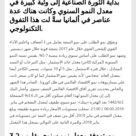
بداية الثورة الصناعية إلى وثبة كبيرة في
معدل النمو السنوي وكانت هناك عدة
عناصر في ألمانيا سهَّ لت هذا التفوق
التكنولوجي.
وتفوّق نمو الطلب على نمو السعة بعامل من 3 أضعاف. واختُتم الأداء
القوي للشحن الجوي خلال عام 2017 بنتيجة قوية خلال شهر ديسمبر.
وشهد نمو الطلب على أساس سنوي زيادة بنسبة 5.7%. يقيس نسبه النمو
السنوية المركبة (كاجر) معدل عائد الاستثمار ، مثل التبرعات أو السند
المتبادل ، خلال فتره الاستثمار ، مثل 5 أو 10 سنوات. يسمي الكاجر أيضا
بمعدل العائد 'متجانس' لأنه يقيس نمو الاستثمار كما لو كان بسعر ثابت
علي سيناريوهات نمو الاقتصاد العالمي في ظل كورونا.. الصادر هذا الشهر
والخاص بتحديث تقرير آفاق الاقتصاد العالمي النصف سنوي. وأشار البنك
إلى إن معدل النمو لهذا العام سيكون أقل من الـ 3.6% المسجلة
2‏‏/6‏‏/1442 بعد الهجرة «بيتك»: نمو سنوي طفيف لمعدل التضخم في يناير.
2019-03-06 | 21:00. سجلت مستويات الأسعار زيادة سنوية طفيفة، وبلغ
معدل التضخم في يناير 2019، أقل من نصف في المئة عن مستوياته في
يناير 2018، وللمرة الثانية على التوالي يسجل هذا المعدل
مستهدفة معدل نمو سنوي يقارب 3.2