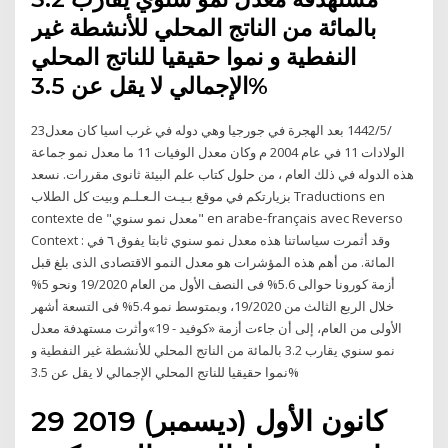
بالمائة من الناتج المحلي للأنشطة غير
النفطية و نموا حقيقيا للناتج المحلي
الإجمالي لا يقل عن 3.5%
23‏‏/5‏‏/1442 بعد الهجرة في جورجيا وهي دوله في غرب اسيا كان معدل
الولادات 11 في عام 2004 م وكان معدل الوفيات 11 ما معدل نمو جماعة
هذه الدوله في ذلك العام ، من حلول كتاب علم البيئة ثانوى مقررات. نسعد
بزيارتكم في موقع بـيـت الـعـلـم وبيت كل الطلاب Traductions en
contexte de "معدل نمو سنوي" en arabe-français avec Reverso
Context : وقد أثمرت سياساتنا هذه معدل نمو سنوي ثابتا يفوق ٦ في
المائة. من أهم هذه المؤشرات هو معدل النمو الاقتصادى الذى بلغ قبل
أزمة كورونا حوالى 5.6% فى النصف الأول من العام 19/2020 ونحو 5%
خلال الربع الثالث من 19/2020، وبمتوسط نمو 5.4% فى التسعة أشهر
الأولى من العام، إلى أن جاءت أزمة «كوفيد - 19»وأثرت مستهدفة معدل
نمو سنوي يقارب 3.2 بالمائة من الناتج المحلي للأنشطة غير النفطية و
نموا حقيقيا للناتج المحلي الإجمالي لا يقل عن 3.5%
29 كانون الأول (ديسمبر) 2019