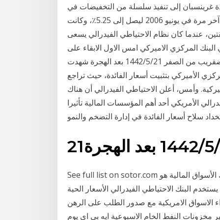
دة غرينسبان إلى تنفيذ سلسلة من التخفيضات في
أسعار الفائدة رفع نظام الاحتياطي الفيدرالي سعر الفائدة آخر مرة في يونيو 2006 ليصل إلى 5.25٪، وكانت
لال السنتين السابقتين، عندما كان نظام الاحتياطي الفيدرالي يسعى
البنك المركزي الاميركي امس الاول الابقاء على
معدل الفائدة على الاقراض المصرفي عند مستواه المنخفضقريب من الصفر 21‏‏/5‏‏/1442 بعد الهجرة شهدت
ركزي الأميركي بتثبيت أسعار الفائدة، حيث تراجع
ركية. وأمس، أعلن الاحتياطي الفيدرالي أن هناك
رالي الأمريكي أحد أهم المؤسسات المالية تأثيرا
‏‏/5‏‏/1442 بعد الهجرة
See full list on sotor.com سعر الفائدة وعلاقته بسوق الأسهم. سعر الفائدة الذى يحرك الأسواق المالية هو
ستخدم البنك الاحتياطي الفيدرالي الأسعار الحية
اء الاسواق الامريكية مع صدور الطلب على الرهن
 مخزونات النفط الخام الاسبوعية ايه بي اي يوم