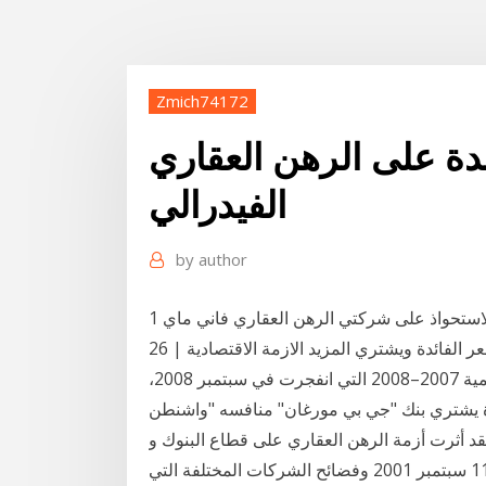
Zmich74172
دة على الرهن العقاري
الفيدرالي
by
author
1 أيلول (سبتمبر) 2020 سمح الكونجرس لوزير الخزانة بالاستحواذ على شركتي الرهن العقاري فاني ماي
أزمة 2008 | أبريل - يونيو: الاحتياطي الفيدرالي يخفض سعر الفائدة ويشتري المزيد الازمة الاقتصادية | 26
سبتمبر - 29 سبتمبر: بنك واشنطن م الأزمة المالية العالمية 2007–2008 التي انفجرت في سبتمبر 2008،
دة يشتري بنك "جي بي مورغان" منافسه "واشنطن
د أثرت أزمة الرهن العقاري على قطاع البنوك و
في خريف عام 2001 -وكرد فعل حاسم إزاء أحداث 11 سبتمبر 2001 وفضائح الشركات المختلفة التي