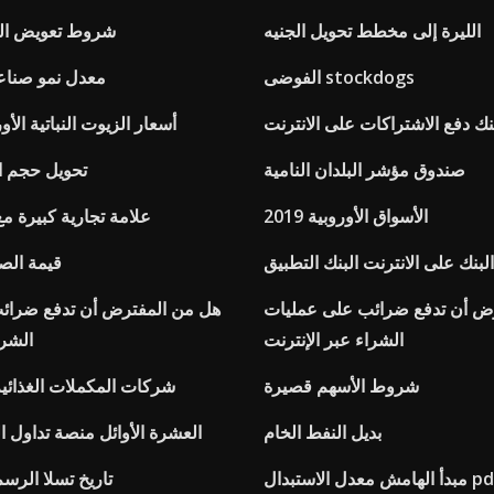
الليرة إلى مخطط تحويل الجنيه
شروط تعويض العي
الفوضى stockdogs
معدل نمو صنا
ك دفع الاشتراكات على الانترنت
أسعار الزيوت النباتية الأوروبية 
صندوق مؤشر البلدان النامية
تحويل حجم ال
الأسواق الأوروبية 2019
علامة تجارية كبيرة مع 
البنك على الانترنت البنك التطبيق
قيمة الصي
ض أن تدفع ضرائب على عمليات
هل من المفترض أن تدفع ضرائ
الشراء عبر الإنترنت
الشرا
شروط الأسهم قصيرة
شركات المكملات الغذائية 
بديل النفط الخام
العشرة الأوائل منصة تداول ال
هامش معدل الاستبدال pdf
تاريخ تسلا الرسم 