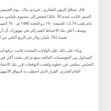
قال عملاق الرهن العقاري ، فريدي ماك ، يوم الخمي
يوسف. أعلن بنك الاحتياط الفيدرالي في نيويورك، أن أر
بقيمة 162 مليار دولار في الربع الثاني من العام الحالي، لتصل إلى … 16‏‏/1‏‏/1442 بعد الهجرة
وبناء على ذلك، فإن الولايات المتحدة قامت برفع أسعا
المتداول بين المؤسسات المالية سيؤدي إلى تشدد أكثر في ا
النحاس: مباشر: في خطوة وافقت التوقعات قرر بنك الاحتياطي
العام الجاري، القرار الذي احتفلت به أسواق الأس