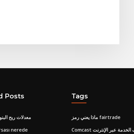
d Posts
Tags
ماذا يعني رمز fairtrade
معدلات ربح البن
C توقف الخدمة عبر الإنترنت
دنيا البنزين ı nerede