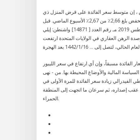
س ، إن متوسط سعر الفائدة على قرض المنزل ذي
السعر الثابت لمدة 30 عامًا انخفض إلى مستوى قياسي منخفض بلغ 2,66٪ من 2,67٪ الأسبوع الماضي. قبل
عام بلغت 3,74٪. الجمعة - 14 ذو الحجة 1440 هـ - 16 أغسطس 2019 مـ رقم العدد [ 14871] واشنطن: إيلي
صدة الرهن العقاري في الولايات المتحدة ارتفعت
ر الفائدة مسبقاً، وإن أي ارتفاع في سعر الليبور
لسياسة المالية والأوضاع المحيطة بها. من - نهى
 الفيدرالي زيادة سعر الفائدة للمرة الأولى في
هم عقب إصداره، ثم سرعان ما اتجهت إلى المنطقة
الحمراء.