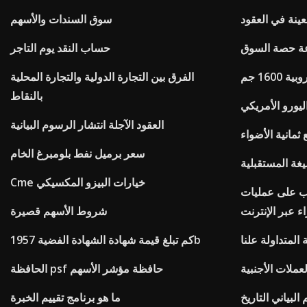
نة في العقود
سوق السندات والأسهم
عة حصة السوق
حساب النقد يوم التاجر
1600 جم
الفرق بين التجارة الدولية والتجارة المحلية
بالنقاط
يورو الأمريكي
العقود الآجلة انتشار الرسوم البيانية
ثمانية الأضواء
سعر برميل نفط بلومبرغ الخام
غة المستقبلية
Cme خيارات البيزو المكسيكي
ب على عمليات
ء عبر الإنترنت
شروط الأسهم قصيرة
المتداولة علنا
كم تبلغ قيمة شهادة الشهادة الفضية 1957b
عملات الأجنبية
الحافظة psf حافظة مؤشر الأسهم
البياني التاريخ
ما هو برنامج تقييم الخبرة