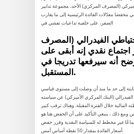
الأميركي (المصرف المركزي) الأحد، مجموعة تدابير
ي مخفضا معدّلات الفائدة الرئيسية إلى ما يقارب
الصفر، على خلفية تداعيات تفشي في
حتياطي الفيدرالي (المصرف
 اجتماع نقدي إنه أبقى على
أوضح أنه سيرفعها تدريجا في
المستقبل.
ثابتة إلى حد ما منذ أن وصلت إلى مستوى قياسي
لاحتياطي الفيدرالي (البنك المركزي الأميركي) عن سياسته
 المالية خلال الفترة المقبلة. وهناك ترقب كبير
ومع ذلك ، ينبغي التأكيد على أن الخفض هنا هو
ماعًا غير مخطط له للسياسة النقدية وقرر خفض
أسعار الفائدة بمقدار 50 نقطة أساس أمس.